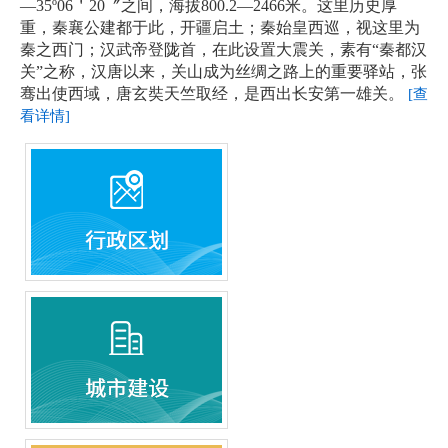
—35º06＇20〞之间，海拔800.2—2466米。这里历史厚
重，秦襄公建都于此，开疆启土；秦始皇西巡，视这里为
秦之西门；汉武帝登陇首，在此设置大震关，素有“秦都汉
关”之称，汉唐以来，关山成为丝绸之路上的重要驿站，张
骞出使西域，唐玄奘天竺取经，是西出长安第一雄关。
[查
看详情]