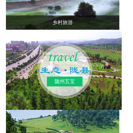
乡村旅游
陇州五宝