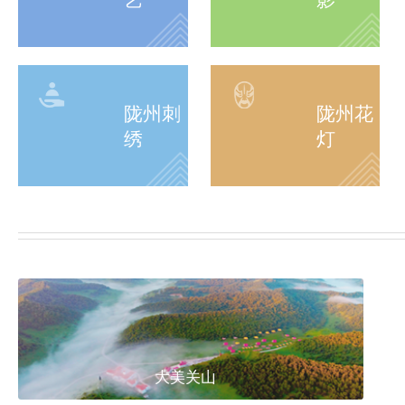
陇州刺
陇州花
绣
灯
大美关山