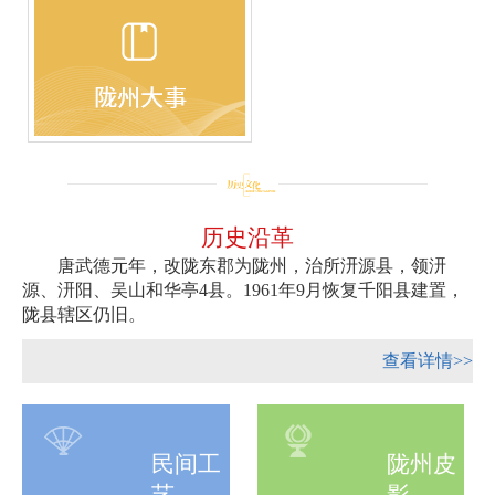
历史沿革
唐武德元年，改陇东郡为陇州，治所汧源县，领汧
源、汧阳、吴山和华亭4县。1961年9月恢复千阳县建置，
陇县辖区仍旧。
查看详情>>
民间工
陇州皮
艺
影