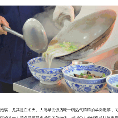
泡馍，尤其是在冬天。大清早去饭店吃一碗热气腾腾的羊肉泡馍，
馍的又一大特点是馍是刚出锅的死面饼，根据个人爱好自己往碎里