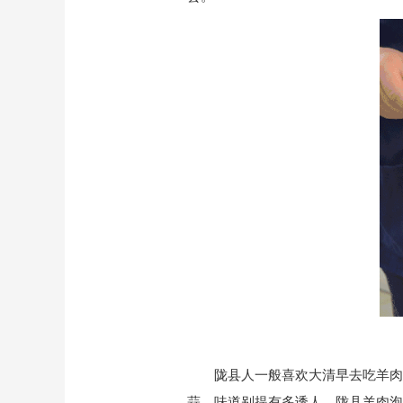
陇县人一般喜欢大清早去吃羊肉
蒜，味道别提有多诱人。陇县羊肉泡