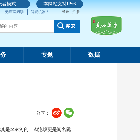
长者模式
本网站支持IPv6
|
无障碍阅读
智能机器人
登录
注册
服务
专题
数据
分享：
尤其是李家河的羊肉泡馍更是闻名陇