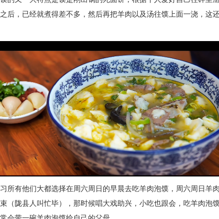
之后，已经就煮得差不多，然后再把羊肉以及汤往馍上面一浇，这
习所有他们大都选择在周六周日的早晨去吃羊肉泡馍，周六周日羊
束（陇县人叫忙毕），那时候唱大戏助兴，小吃也跟会，吃羊肉泡
常会带一碗羊肉泡馍给自己的父母。