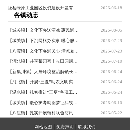
陇县绿原工业园区投资建设开发有限责任公司关于公开招聘董事...
2026-06-18
各镇动态
【城关镇】文化下乡送清凉 惠民润心促振兴
2026-08-05
【城关镇】下沉网格办实事 暖心服务进家门
2026-07-29
【八渡镇】文化下乡润民心 清凉夏夜聚民力
2026-07-23
【河北镇】共享菜园喜丰收田园烟火助振兴
2026-07-10
【新集川镇】人居环境整治解锁长效“幸福密码”
2026-06-24
【河北镇】开展“三夏”助农文明实践活动
2026-06-24
【温水镇】扎实推进“三夏”各项工作 筑牢粮食丰收根基
2026-06-24
【城关镇】暖心护考助圆梦征兵筑梦启新程
2026-06-10
【八渡镇】扎实开展镇村联合防汛应急演练
2026-05-22
网站地图
免责声明
联系我们