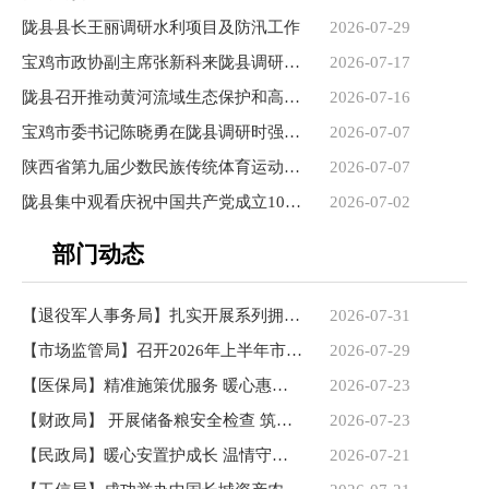
陇县县长王丽调研水利项目及防汛工作
2026-07-29
宝鸡市政协副主席张新科来陇县调研防汛及重点项目建设工作
2026-07-17
陇县召开推动黄河流域生态保护和高质量发展领导小组全体（扩...
2026-07-16
宝鸡市委书记陈晓勇在陇县调研时强调 增强农业防灾减灾能力推...
2026-07-07
陕西省第九届少数民族传统体育运动会在陇县开幕
2026-07-07
陇县集中观看庆祝中国共产党成立105周年大会直播
2026-07-02
部门动态
【退役军人事务局】扎实开展系列拥军优属活动
2026-07-31
【市场监管局】召开2026年上半年市场监管工作交流会
2026-07-29
【医保局】精准施策优服务 暖心惠民护民生
2026-07-23
【财政局】 开展储备粮安全检查 筑牢粮食安全底线
2026-07-23
【民政局】暖心安置护成长 温情守护伴童心
2026-07-21