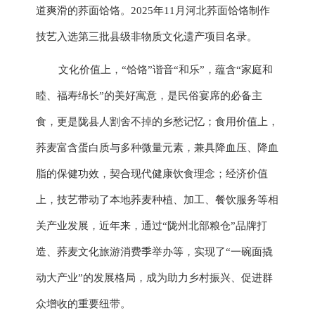
道爽滑的荞面饸饹。
20
25
年
11月
河北荞面饸饹
制作
技艺
入选第
三
批
县级
非物质文化遗产项目名录。
文化价值上，
“饸饹”谐音“和乐”，蕴含“家庭和
睦、福寿绵长”的美好寓意，是民俗宴席的必备主
食，更是陇县人割舍不掉的乡愁记忆；食用价值上，
荞麦富含蛋白质与多种微量元素，兼具降血压、降血
脂的保健功效，契合现代健康饮食理念；经济价值
上，技艺带动了本地荞麦种植、加工、餐饮服务等相
关产业发展，
近年来，
通过
“陇州北部粮仓”品牌打
造、荞麦文化旅游消费季举办等，实现了“一碗面撬
动大产业”的发展格局，成为助力乡村振兴、促进群
众增收的重要纽带。