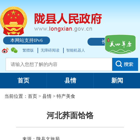
本网站支持IPv6
长者模式
繁體版
无障碍阅读
智能机器人
首页
县情
新闻
当前位置：
首页
>
县情
>
特产美食
河北荞面饸饹
来源：陇县文旅局