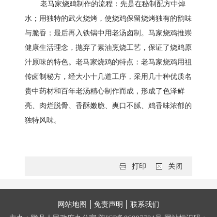
老
马家烧鸡制作的流程：先是在秘制配方中焯
水；用独特的武火烧烤，
使
烧鸡保留烧烤独有的韵味
与脆香；最后再入铁锅中用老汤卤制。马家烧鸡推崇
健康生活理念，抛弃了素油烹烧工艺，保证了烧鸡原
汁原味的特色。老马家烧鸡的特点：老马家烧鸡用祖
传卤制秘方，经大小十几道工序，采用几十种优质名
贵中药材和百年老汤精心制作而成，形成了色泽鲜
亮、肉烂脱骨、香酥嫩脆、爽口不腻、鸡香味浓郁的
独特风味。
打印
关闭
网站地图
免责声明
联系我们