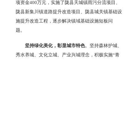
项资金400万元，实施了陇县天城镇雨污分流项目、
陇县新集川镇道路提升改造项目、陇县城关镇基础设
施提升改造工程，逐步解决镇域基础设施短板问
题。
坚持绿化美化，彰显城市特色
。坚持森林护城、
秀水养城、文化立城、产业兴城理念，积极实施“青
山”“碧水”“文化”提升三大工程，建成了陇州广场、
北河游园、泰和广场、秦风苑广场、陇州社火文化广
场、关山月广场、大震关广场，滨河森林公园、北坡
公园等一批公园绿地广场。完成编制《陇县绿地系统
规划（2021—2035年》初稿工作，开展增绿行动。
对南岸新城建成的建设路、东南路、兴业路等路进行
植绿补绿，强化健身步道、健身设施建设，建成区绿
化覆盖率40.3％，绿地率34.6％，人均公园绿地面积
15.61平方米。实施城区节点提升改造项目，对344国