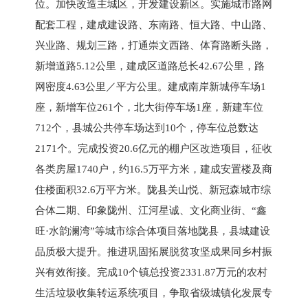
位。加快改造主城区，开发建设新区。实施城市路网
配套工程，建成建设路、东南路、恒大路、中山路、
兴业路、规划三路，打通崇文西路、体育路断头路，
新增道路5.12公里，建成区道路总长42.67公里，路
网密度4.63公里／平方公里。建成南岸新城停车场1
座，新增车位261个，北大街停车场1座，新建车位
712个，县城公共停车场达到10个，停车位总数达
2171个。完成投资20.6亿元的棚户区改造项目，征收
各类房屋1740户，约16.5万平方米，建成安置楼及商
住楼面积32.6万平方米。陇县关山悦、新冠森城市综
合体二期、印象陇州、江河星诚、文化商业街、“鑫
旺·水韵澜湾”等城市综合体项目落地陇县，县城建设
品质极大提升。推进巩固拓展脱贫攻坚成果同乡村振
兴有效衔接。完成10个镇总投资2331.87万元的农村
生活垃圾收集转运系统项目，争取省级城镇化发展专