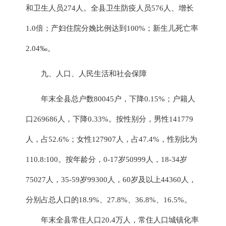
和卫生人员
274
人。
全县卫生防疫人员
576人、增长
1.0倍；产妇住院分娩比例达到100%；新生儿死亡率
2.04‰。
九
、人口
、
人民生活
和
社会保障
年末全县总户数
80045
户
，
下降
0.15
%；户籍人
口
269686
人，下降
0.
33
%
。
按性别分，男性
141779
人，占
5
2.6
%；女性
127907
人，占
47.4
%，性别比为
110.8:100
。按年龄分，
0-1
7
岁
50999人，18-34岁
75027人，35-59岁99300人，60岁及以上44360人，
分别占总人口的18.9%、27.8%、36.8%、16.5%
。
年末全县常住人口
20.4万人，常住人口城镇化率