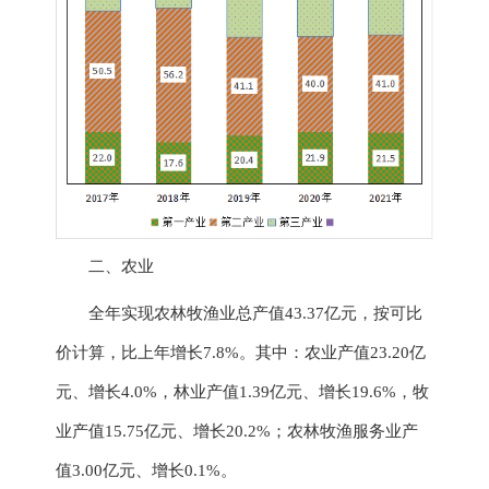
二、农业
全年实现农林牧渔业总产值
43.37
亿元，按可比
价计算，比上年增长
7.8
%。其中：
农业
产值
23.20
亿
元
、
增长
4.0
%
，
林业产值
1.39
亿元
、
增长
19.6
%
，
牧
业产值
15.75
亿元
、
增长
20.2
%；农林牧渔服务业产
值
3.00
亿元
、
增长
0.1
%。