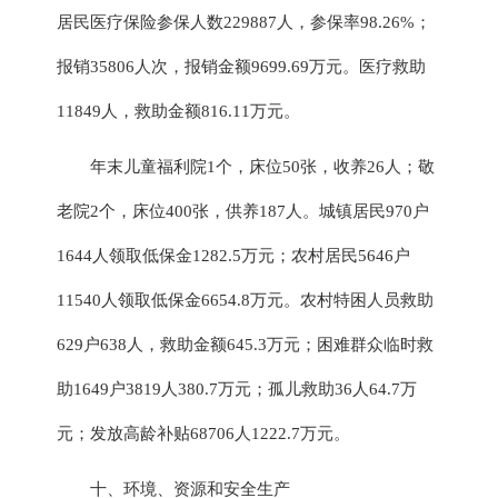
居民医疗保险
参保人数
229887
人，
参保率
98.26%；
报销
35806
人次，报销金额
9699.69
万元。医疗救助
11849
人
，救助金额
816.11
万元
。
年末儿童福利院
1个，床位50张，收养26人；敬
老院2个，床位400张，供养187人。城镇居民970户
1644人领取低保金1282.5万元；农村居民5646户
11540人领取低保金6654.8万元。农村特困人员救助
629户638人，救助金额645.3万元；困难群众临时救
助1649户3819人380.7万元；孤儿救助36人64.7万
元；发放高龄补贴68706人1222.7万元。
十、环境、
资源
和安全生产