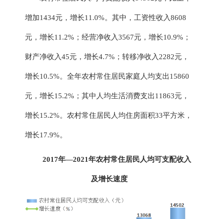
增加
1434
元，增长
11.0
%
。
其中，工资性收入
8608
元，增长
11.2
%；经营净收入
3567
元，增长
10.9
%；
财产净收入
45
元，增长
4.7
%；转移净收入
2282
元，
增长
10.5
%。全年农
村常住居民
家庭人均支出
15860
元，增长
15.2
%；其中人均生活消费支出
11863
元，
增长
15.2
%。
农村常住
居民人均住房面积
33平方米，
增长17.9%。
2017年—2021年
农村常住居民人均可支配收入
及增长速度