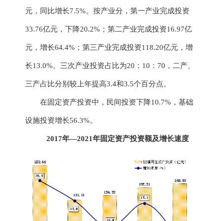
元，
同比
增长
7.5
%。
按
产
业分，第一产业完成投资
33.76
亿元，
下降
20.2%；
第二产业完成投资
16.97
亿
元，
增长
64.4%；
第三产业完成投资
118.20
亿元，
增
长
13.0
%。三次产业投资占比为
20：10：70，二产、
三产占比分别
较上年
提高
3.4
和
3.5个百分点
。
在固定资产投资中，民间投资
下降
10.7
%，基础
设施投资增长
56.3
%。
2017年—2021年
固定资产投资额及增长速度