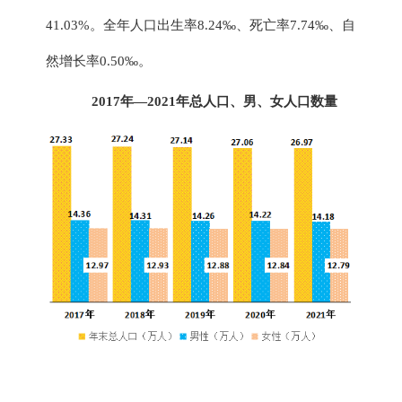
41.03%。全
年人口出生率
8.24
‰
、
死亡率
7.74
‰
、
自
然增长率
0.50
‰。
201
7
年
—202
1
年
总
人口、男、女人口数量