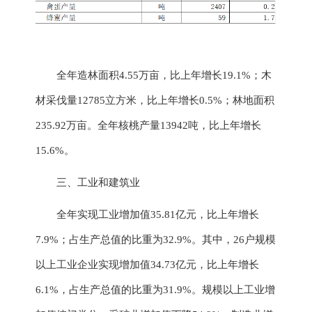
全年造林面积
4.55
万亩，比上年增长
19.1
%；木
材采伐量
12785
立方米，比上年增长
0.5
%；林地面积
235.92
万亩。全年核桃产量
13942
吨，比上年增长
15.6
%。
三、工业和建筑业
全
年实现
工业增加值
35.81
亿元，比上年
增长
7.9
%；占生产总值的比重
为
32.9
%。其中，
26户
规模
以上工业企业
实现
增加值
34.73
亿元，比上年
增长
6.1
%，占生产总值的比重
为
31.9
%。
规模以上工业增