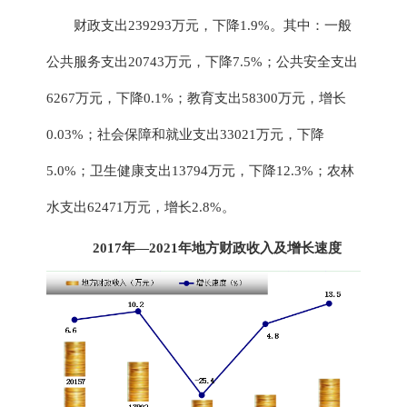
财政支出
239293万
元，
下降
1.9
%。其中：一般
公共服务支出
20743
万元，
下降
7.5
%；公共安全支出
6267
万元，
下降
0.1
%；教育支出
58300
万元，增长
0.03
%；社会保障和就业支出
33021
万元，
下降
5.0
%；卫生
健康
支出
13794
万元，
下降
12.3
%；农林
水支出
62471
万元，增长
2.8
%。
2017年—2021年
地方财政收入及增长速度