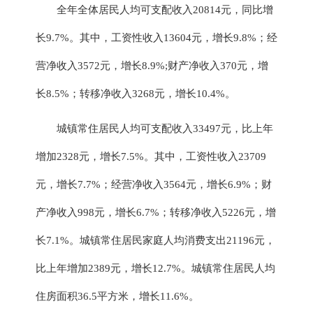
全年
全体居民人均可支配收入
20814
元，同比增
长
9.7
%。
其中，工资性收入
13604元，增长9.8%；经
营净收入3572元，增长8.9%;财产净收入370元，增
长8.5%；转移净收入3268元，增长10.4%。
城镇
常住
居民人均可支配收入
3
3497
元，比上年
增加
2
328
元，增长
7.5
%
。
其中，工资性收入
2
3709
元，增长
7
.7
%；经营净收入
3
564
元，增长
6
.9
%；财
产净收入
9
98
元，增长
6
.7
%；转移净收入
5
226
元，增
长
7
.1
%。城镇
常住
居民
家庭
人均消费支出
2
1196
元，
比上年增加
2
389
元，增长
1
2.7
%。
城镇常住居民人均
住房面积
36.5平方米，增长11.6%。