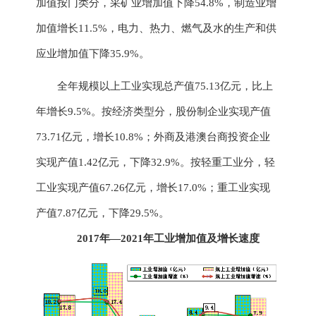
加值按门类分，采矿业增加值下降
54.8
%，制造业增
加值增长
11.5
%，电力、热力、燃气及水的生产和供
应业增加值
下降
35.9
%。
全年规模以上工业实现总产值
75.13
亿元，比上
年
增长
9.5
%。按经济类型分，股份制企业实现产值
73.71
亿元，
增长
10.8
%；外商及港澳台商投资企业
实现产值
1.42
亿元，下降
32.9
%。按轻重工业分，轻
工业实现产值
67.26
亿元，增
长
17.0%
；重工业实现
产值
7.87
亿元，
下降
29.5
%。
2017年—2021年
工业增加值及增长速度