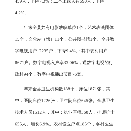
459人，下降7.3%；
二本上线
人数
590
人
，下降
4.2%
。
年末全县共有电影放映单位
1
个，艺术表演团体
15
个，文化站（馆）
11
个，公共图书馆
1个。全县数
字电视用户
12235
户，
下降
9.4%,；
其中农村用户
8671
户
。
数字电视入户率
33.06
%，通数字电视的
行
政
村
94
个，数字电视播出节目
76
套。
年末全县卫生机构数
188
个，床位
1871
张，其
中：医院床位
1226
张，
卫生院床位
645张
。全县卫生
技术人员
1512
人，其中：
执业
医
师
360
人，护师护士
655
人、增长
6.9
%。农村设医疗点18
5
个，乡村医生