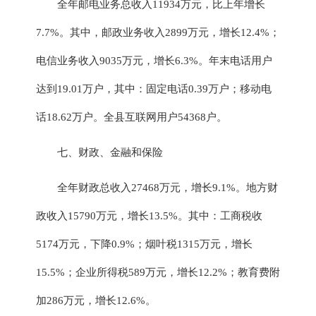
全年邮电业务总收入
11934
万元，比上年
增长
7.7
%。其中，邮政业务收入
2899
万
元，增长
12.4
%
；
电信
业务
收入
9035万元
，
增长
6.3
%
。年末电话用户
达到
19.01
万户
，
其中：固定电话
0.39万
户；移动电
话
18.62万
户
。
全县互联网用户
54368
户。
七
、财政、金融和保险
全年财政总收入
27468万元，增长9.1%。
地方财
政收入
15790
万元，
增长
13.5
%
。
其中：工商税收
5174
万元
，下降
0.9
%
；烟叶税
1315万元，增长
15.5%；企业所得税589万元，增长12.2%；教育费附
加286万元，增长12.6%
。