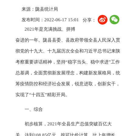
来源：陇县统计局
发布时间：2022-06-17 15:01
分享：
2021年是充满挑战、拼搏
奋进的一年。
陇县县委、县政府带领全县人民
深入贯
彻党的十九大、十九届历次全会和习近平总书记来陕
考察重要讲话精神，
坚持
“
稳字当头、稳中求进
”工作
总基调，全面贯彻新发展理念，
构建
新发展格局，统
筹疫情防控和经济社会发展，
锐意进取，创新实干，
实现了
“十四五”精彩开局。
一、
综合
初步核算，
2021年全县
生产总值突破百亿大
关，
达到
108.85亿元
，按可比价计算，
比上年增长