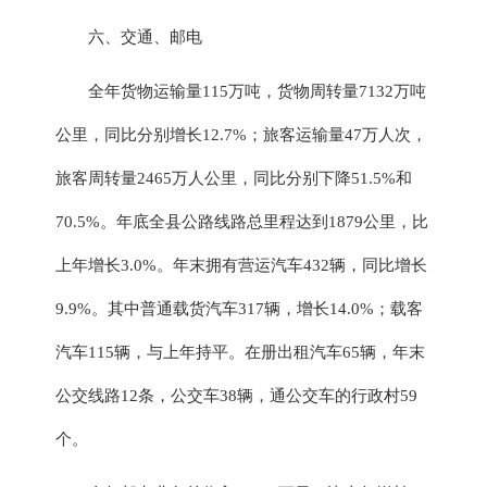
六
、交通、邮电
全年货物运输量
115
万吨，货物周转量
7132
万吨
公里，同比分别
增长
12.7
%；旅客运输量
47
万人次，
旅客周转量
2465
万人公里，同比分别
下降
51.5
%和
70.5
%。年底全县公路线路总里程达到
1879
公里，比
上年增长
3.0
%。年末拥有营运汽车
432
辆，同比
增长
9.9
%。其中普通载货汽车
317
辆，
增长
14.0
%；载客
汽车
115
辆，
与上年持平。
在册出租汽车
65
辆
，年末
公交线路
12条，公交车38辆，通公交车的行政村59
个
。