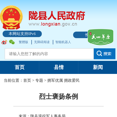
本网站支持IPv6
长者模式
繁體版
无障碍阅读
智能机器人
首页
县情
新闻
当前位置：
首页
>
专题
>
拥军优属 拥政爱民
烈士褒扬条例
来源：陇县退役军人事务局