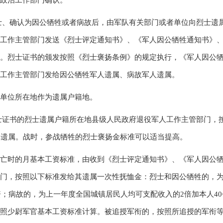
政治工作部门确认。
士、确认为因公牺牲或者病故后，由军队有关部门或者单位向烈士遗
工作主管部门发送《烈士评定通知书》、《军人因公牺牲通知书》
。烈士证书的颁发按照《烈士褒扬条例》的规定执行，《军人因公
工作主管部门发给因公牺牲军人遗属、病故军人遗属。
单位所在地作为遗属户籍地。
士证书的烈士遗属户籍所在地县级人民政府退役军人工作主管部门，
其遗属。战时，参战牺牲的烈士褒扬金标准可以适当提高。
亡时的月基本工资标准，由收到《烈士评定通知书》、《军人因公
门，按照以下标准发给其遗属一次性抚恤金：烈士和因公牺牲的，
资；病故的，为上一年度全国城镇居民人均可支配收入的
2
倍加本人
40
照少尉军官基本工资标准计算。被追授军衔的，按照所追授的军衔