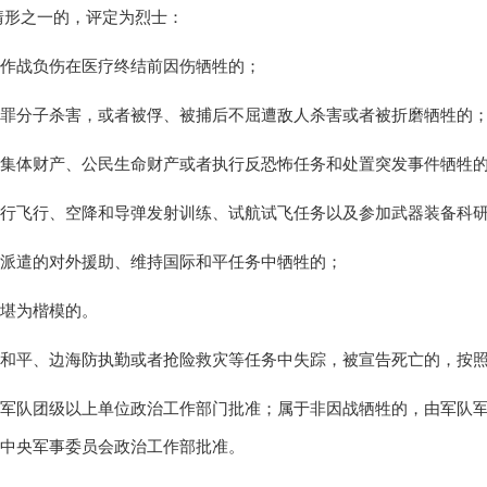
情形之一的，评定为烈士：
作战负伤在医疗终结前因伤牺牲的；
罪分子杀害，或者被俘、被捕后不屈遭敌人杀害或者被折磨牺牲的
集体财产、公民生命财产或者执行反恐怖任务和处置突发事件牺牲
行飞行、空降和导弹发射训练、试航试飞任务以及参加武器装备科
派遣的对外援助、维持国际和平任务中牺牲的；
堪为楷模的。
和平、边海防执勤或者抢险救灾等任务中失踪，被宣告死亡的，按
军队团级以上单位政治工作部门批准；属于非因战牺牲的，由军队
中央军事委员会政治工作部批准。