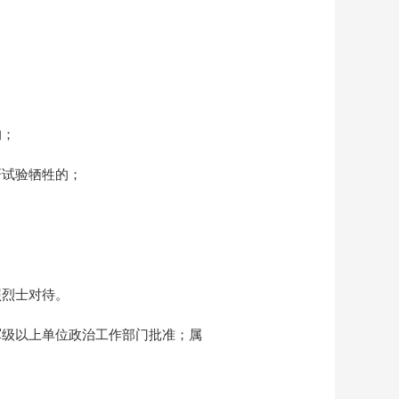
；
的；
研试验牺牲的；
照烈士对待。
军级以上单位政治工作部门批准；属