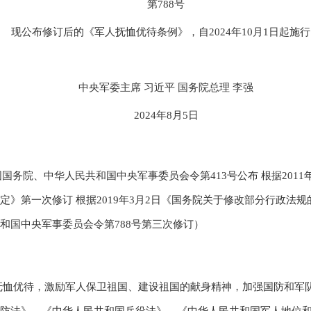
第
788
号
现公布修订后的《军人抚恤优待条例》，自
2024
年
10
月
1
日起施行
中央军委主席
习近平
国务院总理
李强
2024
年
8
月
5
日
国国务院、中华人民共和国中央军事委员会令第
413
号公布 根据
2011
定》第一次修订 根据
2019
年
3
月
2
日《国务院关于修改部分行政法规
和国中央军事委员会令第
788
号第三次修订）
抚恤优待，激励军人保卫祖国、建设祖国的献身精神，加强国防和军