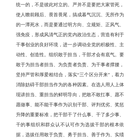
统一的，不是彼此对立的。严并不是要把大家管死，
使人瞻前顾后、畏首畏尾，搞成暮气沉沉、无所作为
的一潭死水，而是要通过明方向、立规矩、正风气、
强免疫，形成风清气正的党内政治生态，营造有利于
干事创业的良好环境，进一步调动全党的积极性、主
动性、创造性。组织敢于担当，干部才会有底气。要
敢于为担当者担当、为负责者负责、为干事者撑腰，
坚持严管和厚爱相结合，落实“三个区分开来”，着力
消除妨碍干部担当作为的各种因素。在选人用人上体
现讲担当、重担当的鲜明导向，把敢不敢扛事、愿不
愿做事、能不能干事作为识别干部、评判优劣、奖惩
升降的重要标准，把干部干了什么事、干了多少事、
干的事组织和群众认不认可作为选拔干部的根本依
据，选拔任用敢于负责、勇于担当、善于作为、实绩