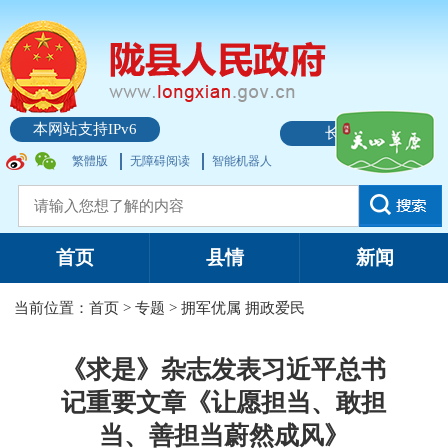
本网站支持IPv6
长者模式
繁體版
无障碍阅读
智能机器人
首页
县情
新闻
当前位置：
首页
>
专题
>
拥军优属 拥政爱民
《求是》杂志发表习近平总书
记重要文章《让愿担当、敢担
当、善担当蔚然成风》