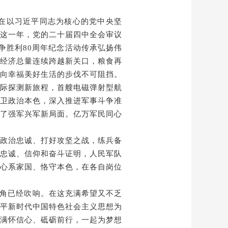
在
以习近平同志为核心的党中央
坚
这一年，
党的二十届四中全会审议
争胜
利
80
周年纪念活动传承弘扬伟
经济总量连续跨越新关口
，粮食再
向幸福美好生活的步伐不可阻挡。
际探测新旅程，首艘电磁弹射型航
卫政治本色，深入推进军事斗争准
了强军兴军新局面。亿万军民同心
政治忠诚、打好攻坚之战，练兵备
忠诚、信仰和奋斗证明
，
人民
军队
心系家国、恪守本色，在各自岗位
角已经吹响。
在这充满希望又不乏
平新时代中国特色社会主义思想为
满怀信心、砥砺前行，一起为梦想