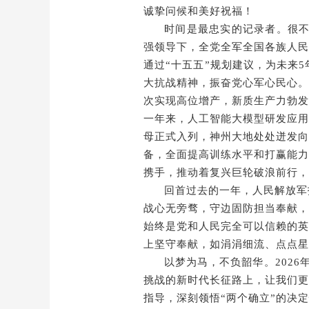
诚挚问候和美好祝福！
时间是最忠实的记录者。很
强领导下，
全党全军全国各族人民
通过
“
十五五
”
规划建议，为未来
5
大抗战精神，振奋党心军心民心。
次实现高位增产，
新质生产力勃发
一年来，人工智能大模型研发应用
母正式入列，神州大地处处迸发向
备，全面提高训练水平和打赢能力
携手，推动着复兴巨轮破浪前行，
回首
过去的一年
，人民解放军
战心无旁骛，守边固防担当奉献，
始终是党和人民完全可以信赖的英
上坚守奉献，如涓涓细流、点点星
以梦为马，不负韶华
。
2026
挑战的新时代长征
路上，让我们更
指导，深刻领悟
“
两个确立
”
的决定