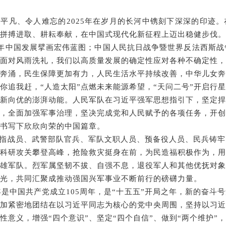
不平凡、令人难忘
的
2025
年
在岁月的长河中镌刻下深深的印迹。
拼搏进取、耕耘奉献，
在中国式现
代化新征程上迈出稳健步伐
。
年中国发展擘画
宏伟
蓝图
；
中国人民抗日战争暨世界反法西斯战
面对风雨洗礼，我们以高质量发展的确定性应对各种不确定性，
奔涌，民生保障更加有力，人民生活水平持续改善，中华儿女奔
你追我赶，
“
人造太阳
”
点燃未来能源希望，
“
天问二号
”
开启行星
新向优的澎湃动能。人民军队在习近平强军思想指引下，
坚定捍
，全面加强军事治理，坚决完成党和人民赋予的各项任务，开创
书写下欣欣向荣的中国篇章。
指战员、武警部队官兵、
军队文职人员
、预备役人员、民兵铸牢
科研攻关攀登高峰，抢险救灾挺身在前，为民造福积极作为，用
雄军队。烈军属坚韧不拔、自强不息，退役军人和其他优抚对象
光，共同汇聚成推动强国兴军事业不断前行的磅礴力量。
年
是
中国共产党成立
105
周年，
是
“
十五五
”
开局之年，新的奋斗号
加紧密地团结在以习近平同志为核心的党中央周围，坚持以
习近
性意义，增强
“
四个意识
”
、坚定
“
四个自信
”
、做到
“
两个维护
”
，