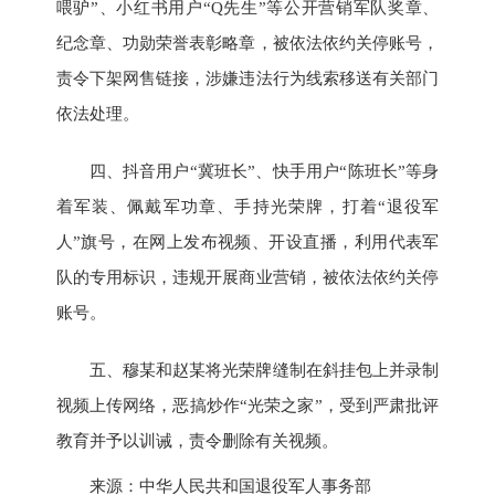
喂驴”、小红书用户“Q先生”等公开营销军队奖章、
纪念章、功勋荣誉表彰略章，被依法依约关停账号，
责令下架网售链接，涉嫌违法行为线索移送有关部门
依法处理。
四、抖音用户“冀班长”、快手用户“陈班长”等身
着军装、佩戴军功章、手持光荣牌，打着“退役军
人”旗号，在网上发布视频、开设直播，利用代表军
队的专用标识，违规开展商业营销，被依法依约关停
账号。
五、穆某和赵某将光荣牌缝制在斜挂包上并录制
视频上传网络，恶搞炒作“光荣之家”，受到严肃批评
教育并予以训诫，责令删除有关视频。
来源：中华人民共和国退役军人事务部