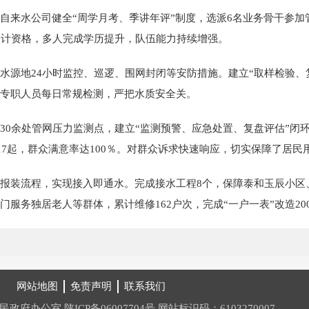
自来水公司健全“周学月考、季讲年评”制度，选派6名业务骨干参
会计资格，多人完成学历提升，队伍能力持续增强。
水源地24小时监控、巡逻、围网封闭等安防措施。建立“取样检验、
专职人员每日常规检测，严把水质安全关。
30余处管网压力监测点，建立“监测预警、应急处置、复盘评估”闭
17起，群众满意率达100％。对群众诉求快速响应，切实保障了居民
报装流程，实现接入即通水。完成接水工程8个，保障泰和玉辰小区
服务独居老人等群体，累计维修162户次，完成“一户一表”改造2
网站地图
免责声明
联系我们
人民政府办公室
陕ICP备06007704号
网站标识码：6103270007