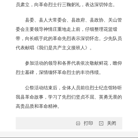
员肃立，向革命烈士行三鞠躬礼，表达深切悼念。
县委、县人大常委会、县政府、县政协、关山管
委会主要领导神情庄重地走上前，仔细整理花篮缎
带，向长眠于此的革命先烈表示深切怀念。少先队员
代表献唱《我们是共产主义接班人》。
参加活动的领导和各界代表依次敬献鲜花，瞻仰
烈士墓碑，深情缅怀革命烈士的丰功伟绩。
公祭活动结束后，全体人员前往烈士纪念馆聆听
我县革命故事，学习了先烈们坚贞不屈、英勇无畏的
高贵品质和革命精神。
打印
关闭