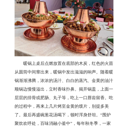
暖锅上桌后点燃放置在底部的木炭，红色的火苗
从圆筒中间窜出来，暖锅中发出滋滋的响声。随着暖
锅渐渐沸腾，浓浓的汤汁、白白的蒸汽、金黄的油汁
顺锅边慢慢溢出，立时香味扑鼻。揭开锅盖，上面一
层层的排骨或肥肠、丸子等，吃上一口唇齿留香。吃
的过程中，再来上几片烤至金黄的馍片，别提多美
了。最后再盛碗葱花汤喝下，顿时浑身舒坦。“围炉
聚炊欢呼处，百味消融小釜中”，每年秋冬季，一家