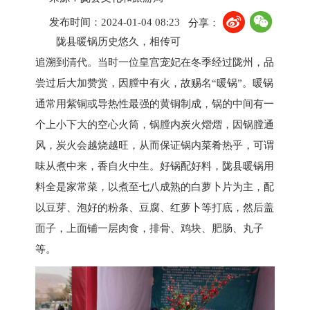
发布时间：2024-01-04 08:23
分享：
陇县暖锅历史悠久，相传可
追溯到清代。当时一位皇宫宠妃在冬季经过陇州，品
尝过后大加赞赏，因膛中有火，故赐名“暖锅”。暖锅
通常用紫铜或导热性最强的黄铜制成，锅的中间有一
个上小下大的空心火筒，锅膛内炭火熠熠，因锅膛通
风，炭火会越烧越旺，从而保证锅内菜肴热乎，可谓
味从煮中来，香自火中生。好锅配好料，陇县暖锅用
料全是家常菜，以煮至七八成熟的白萝卜片为主，配
以豆芽、泡好的粉条、豆腐、红萝卜等打底，然后盖
面子，上面铺一层肉食，排骨、鸡块、肥肠、丸子
等。