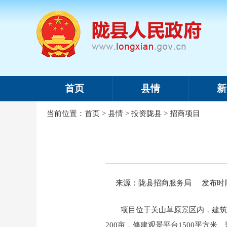
首页
县情
新
当前位置：
首页
>
县情
>
投资陇县
>
招商项目
来源：陇县招商服务局
发布时间：
项目位于关山草原景区内，建筑用
200亩，修建观景平台1500平方米