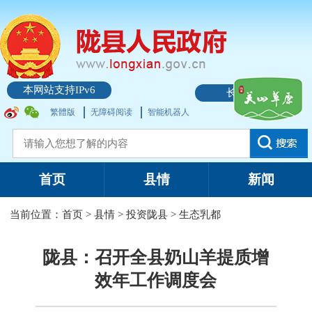
本网站支持IPv6
长者模式
繁體版
无障碍阅读
智能机器人
首页
县情
新闻
当前位置：
首页
>
县情
>
投资陇县
>
生态乳都
陇县：召开全县奶山羊提质增
效年工作调度会