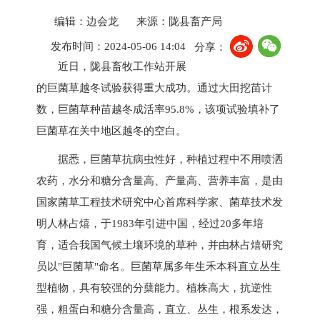
编辑：边会龙
来源：陇县畜产局
发布时间：2024-05-06 14:04
分享：
近日，陇县畜牧工作站开展
的巨菌草越冬试验获得重大成功。通过大田挖苗计
数，巨菌草种苗越冬成活率95.8%，该项试验填补了
巨菌草在关中地区越冬的空白。
据悉，巨菌草抗病虫性好，种植过程中不用喷洒
农药，水分和糖分含量高、产量高、营养丰富，是由
国家菌草工程技术研究中心首席科学家、菌草技术发
明人林占熺，于1983年引进中国，经过20多年培
育，适合我国气候土壤环境的草种，并由林占熺研究
员以"巨菌草"命名。巨菌草属多年生禾本科直立丛生
型植物，具有较强的分蘖能力。植株高大，抗逆性
强，粗蛋白和糖分含量高，直立、丛生，根系发达，