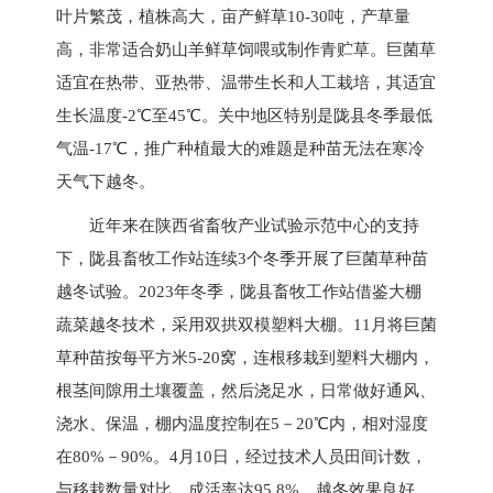
叶片繁茂，植株高大，亩产鲜草10-30吨，产草量
高，非常适合奶山羊鲜草饲喂或制作青贮草。巨菌草
适宜在热带、亚热带、温带生长和人工栽培，其适宜
生长温度-2℃至45℃。关中地区特别是陇县冬季最低
气温-17℃，推广种植最大的难题是种苗无法在寒冷
天气下越冬。
近年来在陕西省畜牧产业试验示范中心的支持
下，陇县畜牧工作站连续3个冬季开展了巨菌草种苗
越冬试验。2023年冬季，陇县畜牧工作站借鉴大棚
蔬菜越冬技术，采用双拱双模塑料大棚。11月将巨菌
草种苗按每平方米5-20窝，连根移栽到塑料大棚内，
根茎间隙用土壤覆盖，然后浇足水，日常做好通风、
浇水、保温，棚内温度控制在5－20℃内，相对湿度
在80%－90%。4月10日，经过技术人员田间计数，
与移栽数量对比，成活率达95.8%，越冬效果良好。