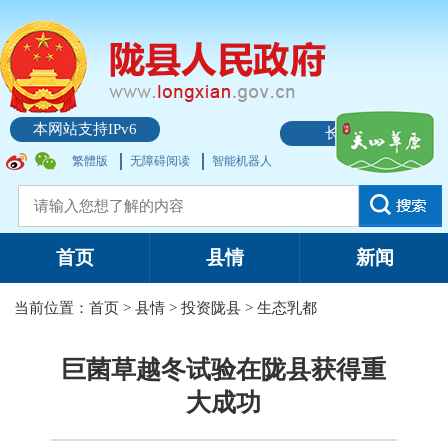
本网站支持IPv6
长者模式
繁體版
无障碍阅读
智能机器人
首页
县情
新闻
当前位置：
首页
>
县情
>
投资陇县
>
生态乳都
巨菌草越冬试验在陇县获得重
大成功