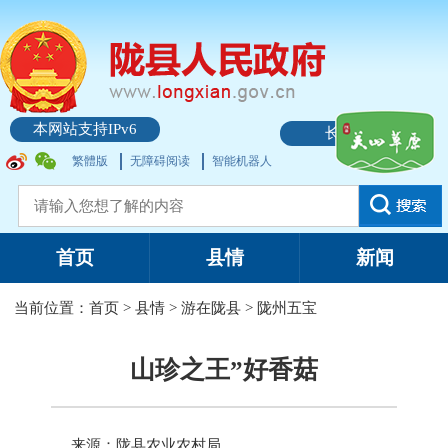
本网站支持IPv6
长者模式
繁體版
无障碍阅读
智能机器人
首页
县情
新闻
当前位置：
首页
>
县情
>
游在陇县
>
陇州五宝
山珍之王”好香菇
来源：陇县农业农村局