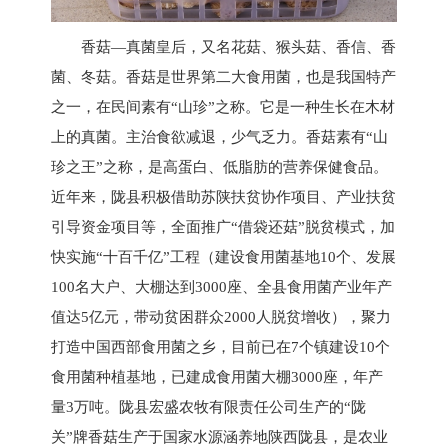
香菇—真菌皇后，又名花菇、猴头菇、香信、香
菌、冬菇。香菇是世界第二大食用菌，也是我国特产
之一，在民间素有“山珍”之称。它是一种生长在木材
上的真菌。主治食欲减退，少气乏力。香菇素有“山
珍之王”之称，是高蛋白、低脂肪的营养保健食品。
近年来，陇县积极借助苏陕扶贫协作项目、产业扶贫
引导资金项目等，全面推广“借袋还菇”脱贫模式，加
快实施“十百千亿”工程（建设食用菌基地10个、发展
100名大户、大棚达到3000座、全县食用菌产业年产
值达5亿元，带动贫困群众2000人脱贫增收），聚力
打造中国西部食用菌之乡，目前已在7个镇建设10个
食用菌种植基地，已建成食用菌大棚3000座，年产
量3万吨。陇县宏盛农牧有限责任公司生产的“陇
关”牌香菇生产于国家水源涵养地陕西陇县，是农业