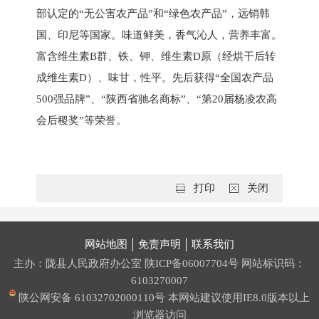
部认定的“无公害农产品”和“绿色农产品”，远销韩
国、印尼等国家。味道鲜美，香气沁人，营养丰富。
富含维生素B群、铁、钾、维生素D原（经烘干后转
成维生素D）、味甘，性平。先后获得“全国农产品
500强品牌”、“陕西省驰名商标”、“第20届杨凌农高
会后稷奖”等荣誉。
打印
关闭
网站地图
免责声明
联系我们
主办：陇县人民政府办公室
陕ICP备06007704号
网站标识码：
6103270007
陕公网安备 61032702000110号
本网站建议使用IE8.0版本以上
浏览器访问