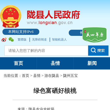
本网站支持IPv6
长者模式
繁體版
无障碍阅读
智能机器人
首页
县情
新闻
当前位置：
首页
>
县情
>
游在陇县
>
陇州五宝
绿色富硒好核桃
来源：陇县农业农村局