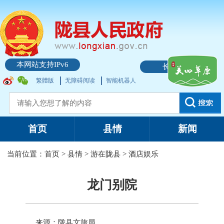
本网站支持IPv6
长者模式
繁體版
无障碍阅读
智能机器人
首页
县情
新闻
当前位置：
首页
>
县情
>
游在陇县
>
酒店娱乐
龙门别院
来源：陇县文旅局