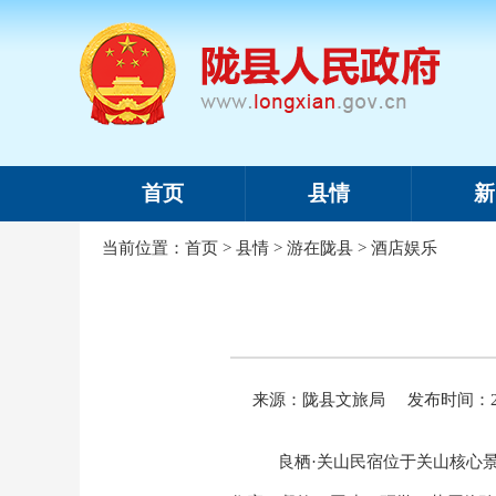
首页
县情
新
当前位置：
首页
>
县情
>
游在陇县
>
酒店娱乐
来源：陇县文旅局
发布时间：202
良栖
·关山
民宿位于关山核心