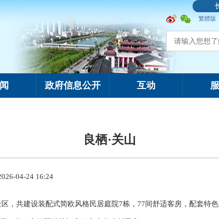
繁體版
闻
政府信息公开
互动
良栖·关山
6-04-24 16:24
景区，共建设装配式简欧风格
民居庭院
7栋，77间舒适客房，配套特