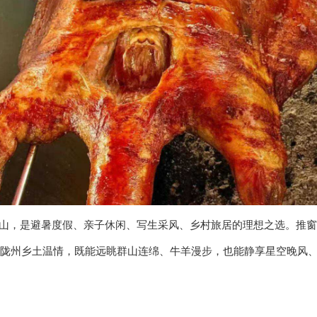
山，是避暑度假、亲子休闲、写生采风、乡村旅居的理想之选。推窗
陇州乡土温情，既能远眺群山连绵、牛羊漫步，也能静享星空晚风
日