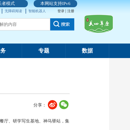
长者模式
本网站支持IPv6
|
无障碍阅读
智能机器人
登录
注册
服务
专题
数据
分享：
色餐厅、研学写生基地、神马驿站，集