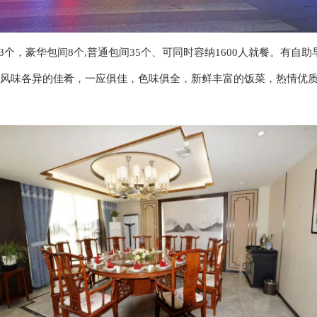
3个，豪华包间8个,普通包间35个、可同时容纳1600人就餐。有自
风味各异的佳肴，一应俱佳，色味俱全，新鲜丰富的饭菜，热情优