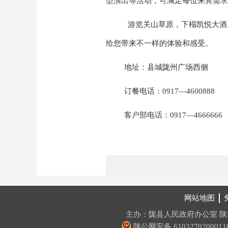
型演出等活动，可满足每位来宾需求
游览关山草原，下榻凯悦大酒
给您带来不一样的体验和感受。
地址：县城陇州广场西侧
订餐电话：
0917—4600888
客户部电话：
0917—4666666
网站地图
主办：陇县人民政府办公室
陕
陕公网安备 6103270200011