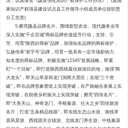
法，认真落实《陇县强化知识产权保护工作办法》。(县国
家知识产权强县建设试点县工作领导小组成员单位按职责
分工负责)
5.擦亮陇县品牌名片。围绕新型农业、现代服务业等
深入实施“千企百城”商标品牌价值提升行动，支持、引
导、培育“陕西好商标”品牌，加强知名品牌的商标保护，
弘扬传承“老字号”品牌，培育一批具有一定市场影响力、
知名度的商标品牌。积极实施“12345”发展战略，即紧
盯“一个目标”，即打造陕西西线最佳旅游目的地；做强“两
大龙头”，即关山草原和龙门洞两大景区；实现“三个突
破”，即在品牌形象塑造上实现突破，在产旅融合发展上实
现突破，在助推乡村振兴上实现突破；擦亮“四张名片”，
即“大美关山、神奇龙门、寻根秦源、社火之乡”四张旅游
名片；打造“五条精品线路”，即东线生态山水游、南线草
原风景游、西线固关古镇游、北线龙门养生游、中线秦源