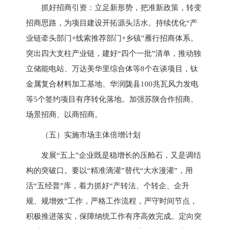
抓好招商引资：立足新形势，把准新政策，转变
招商思路，为项目建设开拓源头活水。持续优化“产
业链牵头部门+线索推荐部门+乡镇”雁行招商体系。
突出四大支柱产业链，建好“四个一批”清单，推动独
立储能电站、万达美华里综合体等8个在谈项目，钛
金属复合材料加工基地、华润陇县100兆瓦风力发电
等5个签约项目有序转化落地。加强苏陕合作招商、
场景招商、以商招商。
（五）实施市场主体倍增计划
发展“五上”企业既是稳增长的压舱石，又是调结
构的突破口。要以“精准滴灌”替代“大水漫灌”，用
活“五经普”库，着力抓好“产转法、个转企、企升
规、规增效”工作，严格工作流程，严守时间节点，
积极推进落实，保障纳统工作有序高效完成。定向突