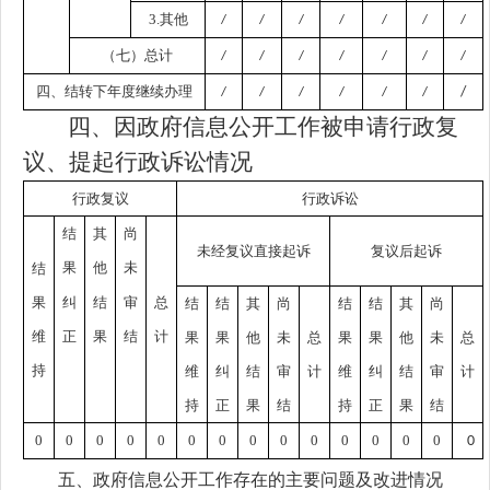
3.其他
/
/
/
/
/
/
/
（七）总计
/
/
/
/
/
/
/
四、结转下年度继续办理
/
/
/
/
/
/
/
四、因政府信息公开工作被申请行政复
议、提起行政诉讼情况
行政复议
行政诉讼
结
其
尚
未经复议直接起诉
复议后起诉
果
他
未
结
果
纠
结
审
总
结
结
其
尚
结
结
其
尚
维
正
果
结
计
果
果
他
未
总
果
果
他
未
总
持
维
纠
结
审
计
维
纠
结
审
计
持
正
果
结
持
正
果
结
0
0
0
0
0
0
0
0
0
0
0
0
0
0
0
五、政府信息公开工作存在的主要问题及改进情况