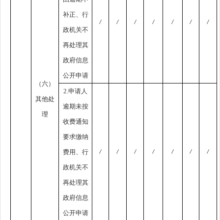
补正、行
/
/
/
/
/
/
/
政机关不
再处理其
政府信息
公开申请
（六）
2.申请人
其他处
逾期未按
理
收费通知
要求缴纳
费用、行
/
/
/
/
/
/
/
政机关不
再处理其
政府信息
公开申请