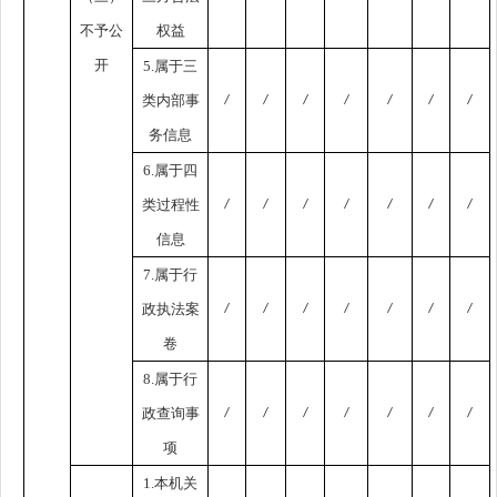
不予公
权益
开
5.属于三
类内部事
/
/
/
/
/
/
/
务信息
6.属于四
类过程性
/
/
/
/
/
/
/
信息
7.属于行
政执法案
/
/
/
/
/
/
/
卷
8.属于行
政查询事
/
/
/
/
/
/
/
项
1.本机关