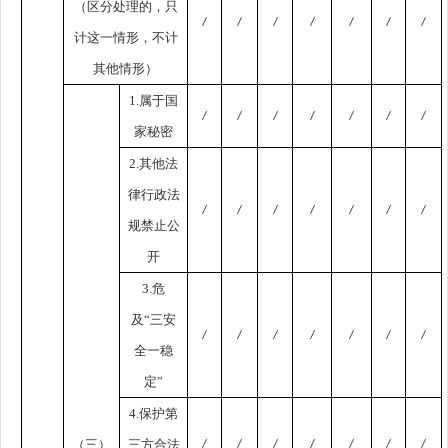
（区分处理的，只
/
/
/
/
/
/
/
计这一情形，不计
其他情形）
1.属于国
/
/
/
/
/
/
/
家秘密
2.其他法
律行政法
/
/
/
/
/
/
/
规禁止公
开
3.危
及“三安
/
/
/
/
/
/
/
全一稳
定”
4.保护第
（三）
三方合法
/
/
/
/
/
/
/