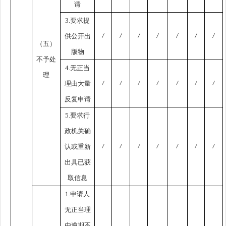
请
3.要求提
供公开出
/
/
/
/
/
/
/
（五）
版物
不予处
4.无正当
理
理由大量
/
/
/
/
/
/
/
反复申请
5.要求行
政机关确
认或重新
/
/
/
/
/
/
/
出具已获
取信息
1.申请人
无正当理
由逾期不