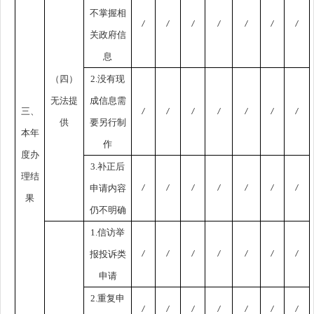
不掌握相
/
/
/
/
/
/
/
关政府信
息
（四）
2.没有现
无法提
成信息需
三、
/
/
/
/
/
/
/
供
要另行制
本年
作
度办
3.补正后
理结
申请内容
/
/
/
/
/
/
/
果
仍不明确
1.信访举
报投诉类
/
/
/
/
/
/
/
申请
2.重复申
/
/
/
/
/
/
/