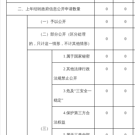
二、上年结转政府信息公开申请数量
0
0
（一）予以公开
0
0
（二）部分公开
（区分处理
0
0
的，只计这一情形，不计其他情形）
1.属于国家秘密
0
0
2.其他法律行政
0
0
法规禁止公开
3.危及“三安全一
0
0
稳定”
4.保护第三方合
0
0
法权益
（三）
5.属于三类内部
0
0