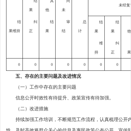
结
其
尚
未经复
果
他
未
结
纠
结
审
总
结
结
果维持
正
果
结
计
果
果
他
维
纠
持
正
果
0
0
0
0
0
0
0
五、存在的主要问题及改进情况
（一）工作中存在的主要问题
信息公开时效性有待提升、政策宣传有待加强。
（二）改进措施
持续加强工作培训，不断规范工作流程，认真梳理公开内
性，及时高效将群众关心的信息及惠民政策公布公开、宣传