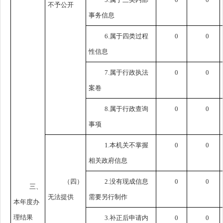
不予公开
事务信息
6.属于四类过程
0
0
性信息
7.属于行政执法
0
0
案卷
8.属于行政查询
0
0
事项
1.本机关不掌握
0
0
相关政府信息
（四）
2.没有现成信息
0
0
三、
无法提供
需要另行制作
本年度办
理结果
3.补正后申请内
0
0