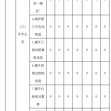
全一稳
定”
4.保护第
（三）
三方合法
0
0
0
0
0
0
0
不予公
权益
开
5.属于三
类内部事
0
0
0
0
0
0
0
务信息
6.属于四
类过程性
0
0
0
0
0
0
0
信息
7.属于行
政执法案
0
0
0
0
0
0
0
卷