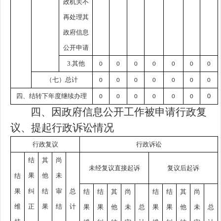
政机关不
再处理其
政府信息
公开申请
3.其他
0
0
0
0
0
0
0
（七）总计
0
0
0
0
0
0
0
四、结转下年度继续办理
0
0
0
0
0
0
0
四、因政府信息公开工作被申请行政复
议、提起行政诉讼情况
行政复议
行政诉讼
结
其
尚
未经复议直接起诉
复议后起诉
果
他
未
结
果
纠
结
审
总
结
结
其
尚
结
结
其
尚
维
正
果
结
计
果
果
他
未
总
果
果
他
未
总