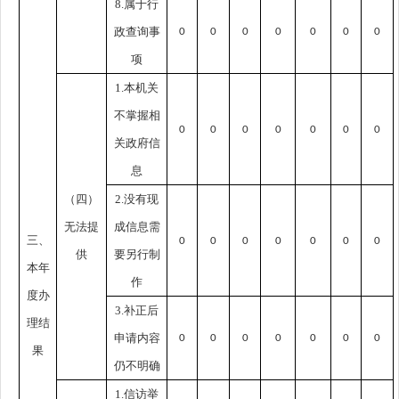
8.属于行
政查询事
0
0
0
0
0
0
0
项
1.本机关
不掌握相
0
0
0
0
0
0
0
关政府信
息
（四）
2.没有现
无法提
成信息需
三、
0
0
0
0
0
0
0
供
要另行制
本年
作
度办
3.补正后
理结
申请内容
0
0
0
0
0
0
0
果
仍不明确
1.信访举