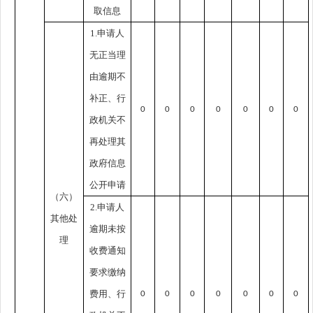
取信息
1.申请人
无正当理
由逾期不
补正、行
0
0
0
0
0
0
0
政机关不
再处理其
政府信息
公开申请
（六）
2.申请人
其他处
逾期未按
理
收费通知
要求缴纳
费用、行
0
0
0
0
0
0
0