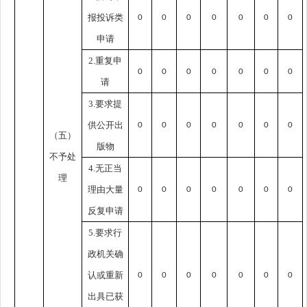
报投诉类
0
0
0
0
0
0
0
申请
2.重复申
0
0
0
0
0
0
0
请
3.要求提
供公开出
0
0
0
0
0
0
0
（五）
版物
不予处
4.无正当
理
理由大量
0
0
0
0
0
0
0
反复申请
5.要求行
政机关确
认或重新
0
0
0
0
0
0
0
出具已获