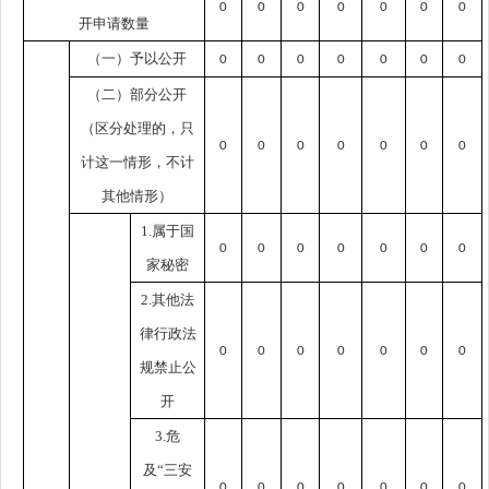
0
0
0
0
0
0
0
开申请数量
（一）予以公开
0
0
0
0
0
0
0
（二）部分公开
（区分处理的，只
0
0
0
0
0
0
0
计这一情形，不计
其他情形）
1.属于国
0
0
0
0
0
0
0
家秘密
2.其他法
律行政法
0
0
0
0
0
0
0
规禁止公
开
3.危
及“三安
0
0
0
0
0
0
0