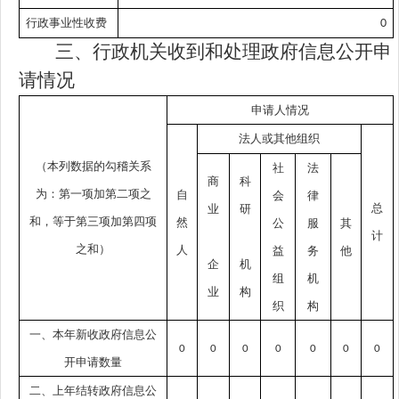
行政事业性收费
0
三、行政机关收到和处理政府信息公开申
请情况
申请人情况
法人或其他组织
（本列数据的勾稽关系
社
法
商
科
为：第一项加第二项之
自
会
律
总
业
研
和，等于第三项加第四项
然
公
服
其
计
之和）
人
益
务
他
企
机
组
机
业
构
织
构
一、本年新收政府信息公
0
0
0
0
0
0
0
开申请数量
二、上年结转政府信息公