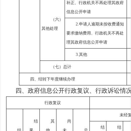
补正、行政机关不再处理其政府
信息公开申请
（六）
2.申请人逾期未按收费通知
其他处理
要求缴纳费用、行政机关不再处
理其政府信息公开申请
3.其他
（七）总计
四、结转下年度继续办理
四、政府信息公开行政复议、行政诉讼情
行政复议
未经
结
其
尚
结
结
结
果
他
未
总