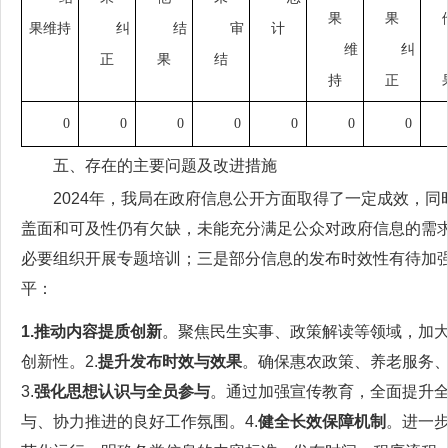
果
果
果维持
纠
结
审
计
维
纠
正
果
结
持
正
0
0
0
0
0
0
0
五、存在的主要问题及改进措施
2024年，我局在政府信息公开方面取得了一定成效，
盖面和可及性仍有欠缺，未能充分满足公众对政府信息的需
必要组织开展专题培训；三是部分信息的发布时效性有待加
平：
1.推动内容提质创新
。聚焦民生实事、政策解读等领域，加
创新性。2.
提升发布时效与效果
。确保惠农政策、养老服务
3.
强化思想认识与全员参与
。通过加强宣传教育，全面提升
与、协力推进的良好工作氛围。4.
健全长效保障机制
。进一