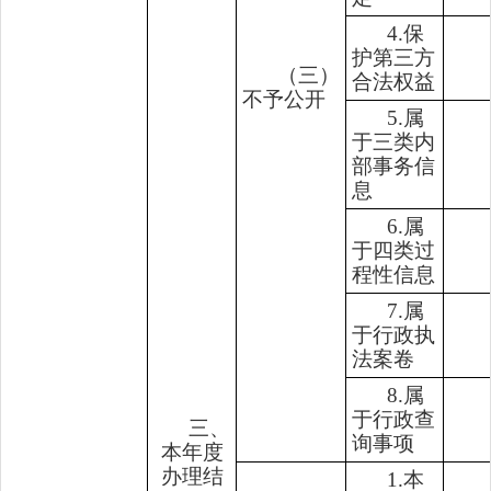
4.保
护第三方
（三）
合法权益
不予公开
5.属
于三类内
部事务信
息
6.属
于四类过
程性信息
7.属
于行政执
法案卷
8.属
于行政查
三、
询事项
本年度
办理结
1.本