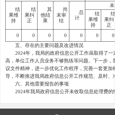
未
结
结
其
尚
总
结
果维
果纠
他结
未审
计
果维
果纠
持
正
果
结
持
正
0
0
0
0
0
0
0
五、存在的主要问题及改进情况
2024年，我局的政府信息公开工作虽取得了
高，单位工作人员业务不够熟练等问题。下一步，
议文件精神，进一步优化工作程序，完善一套更加
导，不断推进我局政府信息公开工作规范、及时、
六、其他需要报告的事项
2024年我局政府信息公开未收取信息处理费的