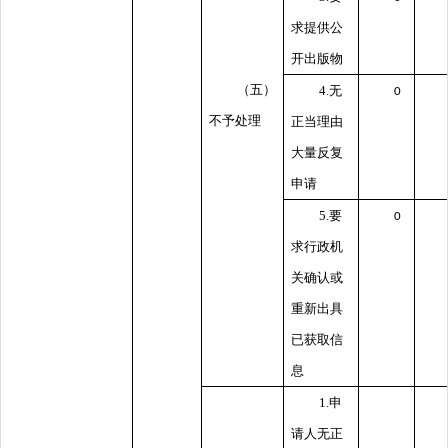
求提供公
开出版物
（五）
4.无
0
不予处理
正当理由
大量反复
申请
5.要
0
求行政机
关确认或
重新出具
已获取信
息
1.申
请人无正