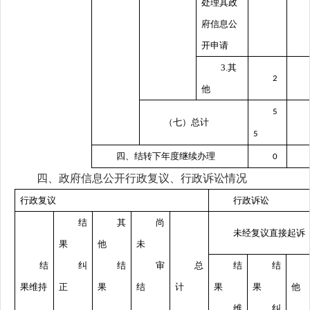
处理其政
府信息公
开申请
3.其
2
他
5
（七）总计
5
四、结转下年度继续办理
0
四、政府信息公开行政复议、行政诉讼情况
行政复议
行政诉讼
结
其
尚
未经复议直接起诉
果
他
未
结
纠
结
审
总
结
结
果维持
正
果
结
计
果
果
他
维
纠