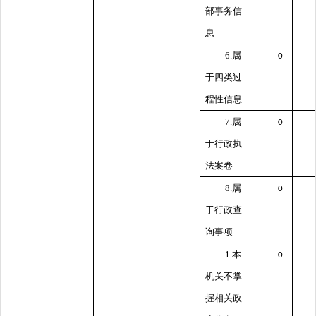
部事务信
息
6.属
0
于四类过
程性信息
7.属
0
于行政执
法案卷
8.属
0
于行政查
询事项
1.本
0
机关不掌
握相关政