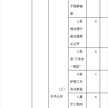
于国家秘
密
2.其
0
他法律行
政法规禁
止公开
3.危
0
及“三安全
一稳定”
4.保
1
护第三方
（三）
合法权益
不予公开
5.属
0
于三类内