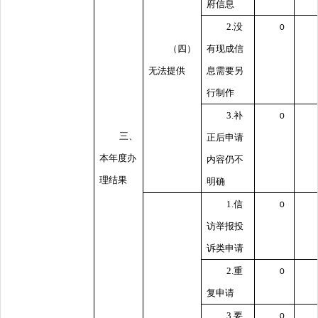
府信息
2.没
0
（四）
有现成信
无法提供
息需要另
行制作
3.补
0
三、
正后申请
本年度办
内容仍不
理结果
明确
1.信
0
访举报投
诉类申请
2.重
0
复申请
3.要
0