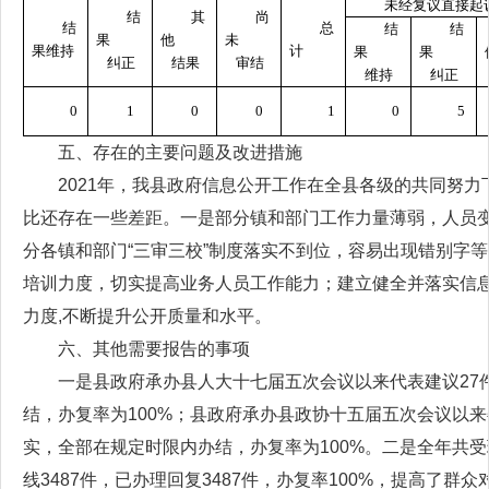
未经复议直接起
结
其
尚
结
总
结
结
果
他
未
果维持
计
果
果
纠正
结果
审结
维持
纠正
0
1
0
0
1
0
5
五、存在的主要问题及改进措施
2021年，我县政府信息公开工作在全县各级的共同努
比还存在一些差距。一是部分镇和部门工作力量薄弱，人员
分各镇和部门“三审三校”制度落实不到位，容易出现错别字
培训力度，切实提高业务人员工作能力；建立健全并落实信
力度,不断提升公开质量和水平。
六、其他需要报告的事项
一是县政府承办县人大十七届五次会议以来代表建议27
结，办复率为100%；县政府承办县政协十五届五次会议以来
实，全部在规定时限内办结，办复率为100%。二是全年共受理“
线3487件，已办理回复3487件，办复率100%，提高了