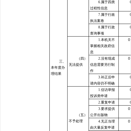
6.属于四类
过程性信息
7.属于行政
执法案卷
8.属于行政
查询事项
1.本机关不
掌握相关政府信
息
（四）
2.没有现成
三、
无法提供
信息需要另行制
本年度办
作
理结果
3.补正后申
请内容仍不明确
1.信访举报
投诉类申请
2.重复申请
3.要求提供
（五）
公开出版物
不予处理
4.无正当理
由大量反复申请