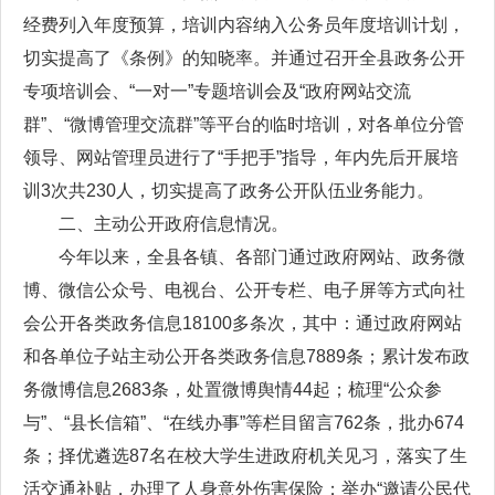
经费列入年度预算，培训内容纳入公务员年度培训计划，
切实提高了《条例》的知晓率。并通过召开全县政务公开
专项培训会、“一对一”专题培训会及“政府网站交流
群”、“微博管理交流群”等平台的临时培训，对各单位分管
领导、网站管理员进行了“手把手”指导，年内先后开展培
训3次共230人，切实提高了政务公开队伍业务能力。
二、主动公开政府信息情况。
今年以来，全县各镇、各部门通过政府网站、政务微
博、微信公众号、电视台、公开专栏、电子屏等方式向社
会公开各类政务信息18100多条次，其中：通过政府网站
和各单位子站主动公开各类政务信息7889条；累计发布政
务微博信息2683条，处置微博舆情44起；梳理“公众参
与”、“县长信箱”、“在线办事”等栏目留言762条，批办674
条；择优遴选87名在校大学生进政府机关见习，落实了生
活交通补贴，办理了人身意外伤害保险；举办“邀请公民代