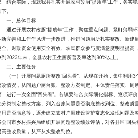
求，结合实际，现就我县扎实开展农村改厕“提质年”工作，务实
如下。
一、总体目标
通过开展农村改厕“提质年”工作，聚焦重点问题、紧盯薄弱
不断完善和工作作风进一步改进，推进问题厕所扎实整改、新建
健全、财政资金使用安全有效、农民群众参与度满意度明显提高
争到2023年末，全县农村卫生厕所普及率达到80%以上。
二、主要任务
（一）开展问题厕所整改“回头看”。从现在开始，集中利用
整改情况，从问题户厕台账、整改方案制定、主体责任落实、厕
面，进行一次全面“回头看”。各镇要结合实际细化指标、逐项评
化分类制定整改方案、列入台账问题是否彻底整改到位、整改质
使用是否满意等，逐步建立农村户厕建设管护常态化发现问题及
将会同市乡村振兴局组织开展问题整改绩效评估，对各县区“回头
提高整改质量，从严从实整改到位。