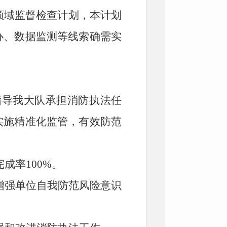
领域监督检查计划
，本计划
办、
数据监测等线索确需实
指导我
大队
承担
消防
执法任
实施精准化监管，有效防范
成率100%。
增强
单位
自我防范风险意识