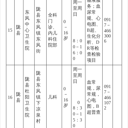
输液服
周一
务；血
至周
陇
东
尿常
日
县
全科
风
规、心
091
东
门
0
中
电图、
7－
陇
风
诊、
－
15
心
B超、
466
16
县
镇
内儿
300
卫
生化分
岁
东
科住
8：0
6
生
析、D
风
院部
0－1
院
R等检
街
6：0
查检验
0
项目
周一
陇
至周
陇
县
日
血常
县
东
091
规，尿
0
杜
风
7－
陇
－
常规，
阳
镇
儿科
16
466
16
县
心电
0
107
卫
下
岁
图，B
8：3
2
生
凉
超普查
0－1
院
泉
5：3
村
0