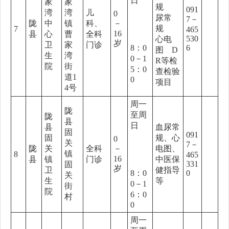
日
家
家
规
091
湾
湾
儿
0
尿常
7－
陇
中
镇
科、
－
规
7
465
16
县
心
曹
全科
530
心电
岁
卫
家
门诊
8：0
6
图 D
生
湾
0－1
R等检
院
街
5：0
查检验
道1
0
项目
4号
周一
陇
至周
陇
县
日
县
血尿常
固
091
固
规、心
0
关
7－
陇
关
全科
－
电图、
镇
8
465
16
县
镇
门诊
中医保
331
固
岁
卫
健指导
8：0
0
关
生
等
0－1
街
院
6：0
村
0
周一