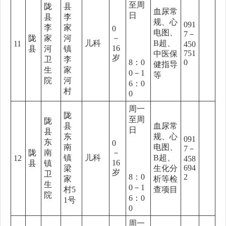
至周
陇
县
血尿常
日
县
李
规、心
091
李
家
0
电图、
7－
陇
家
河
－
儿科
B超、
11
450
16
县
河
镇
751
中医保
岁
卫
李
8：0
0
健指导
生
家
0－1
等
院
河
6：0
村
0
周一
陇
至周
陇
县
血尿常
日
县
东
规、心
091
东
0
南
电图、
7－
陇
南
－
镇
儿科
B超、
12
458
16
县
镇
694
梁
生化分
岁
卫
8：0
2
家
析等检
生
0－1
村5
查项目
院
6：0
1号
0
周一