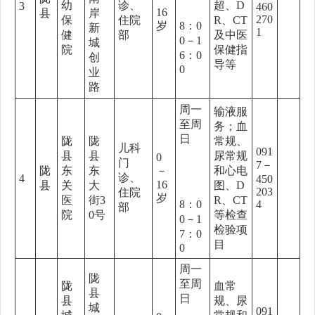
幼
诊、
超、D
3
460
16
县
岸
270
保
住院
R、CT
岁
8：0
新
1
健
部
及中医
0－1
城
院
保健指
6：0
创
导等
0
业
路
周一
输液服
至周
务；血
日
陇
陇
常规、
儿科
091
县
县
尿常规
0
门
7－
陇
东
东
－
和心电
诊、
4
450
16
县
关
大
图、D
203
住院
岁
医
街3
R、CT
8：0
4
部
院
0号
等检查
0－1
检验项
7：0
目
0
周一
陇
至周
陇
血常
县
日
县
规、尿
城
091