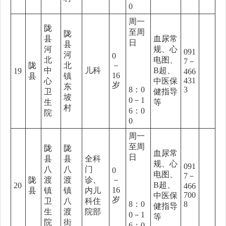
0
周一
陇
至周
陇
县
血尿常
日
县
河
规、心
091
河
0
北
电图、
7－
陇
北
－
中
儿科
B超、
19
466
16
县
镇
431
心
中医保
岁
东
8：0
3
卫
健指导
坡
0－1
生
等
村
6：0
院
0
周一
至周
陇
陇
血尿常
日
县
县
全科
规、心
091
八
八
门
0
电图、
7－
陇
渡
渡
诊、
－
B超、
20
466
16
县
镇
镇
内儿
700
中医保
岁
卫
八
科住
8：0
8
健指导
生
渡
院部
0－1
等
院
街
6：0