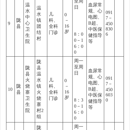
至周
温
血尿常
日
温
水
规、心
091
水
儿
0
中
电图、
7－
陇
镇
科、
－
心
B超、
9
450
16
县
团
全科
830
卫
中医保
岁
结
门诊
8：0
6
生
健指导
村
0－1
院
等
6：0
0
周一
陇
至周
陇
县
血尿常
日
县
温
规、心
091
火
水
儿
0
电图、
7－
陇
烧
镇
科、
－
B超、
10
450
16
县
寨
火
全科
603
中医保
岁
卫
烧
门诊
8：3
0
健指导
生
寨
0－1
等
院
村2
6：0
组
0
周一
陇