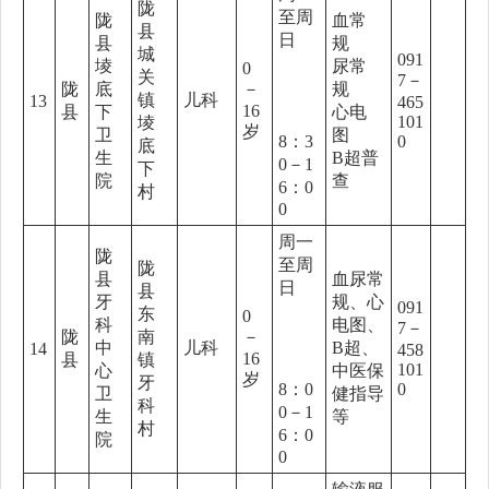
陇
至周
陇
血常
县
日
县
规
城
091
堎
尿常
0
关
7－
陇
底
－
规
镇
儿科
13
465
16
县
下
心电
101
堎
岁
卫
图
8：3
0
底
生
B超普
0－1
下
院
查
6：0
村
0
周一
陇
至周
陇
县
血尿常
日
县
牙
规、心
091
东
0
科
电图、
7－
陇
南
－
中
儿科
B超、
14
458
16
县
镇
101
心
中医保
岁
牙
8：0
0
卫
健指导
科
0－1
生
等
村
6：0
院
0