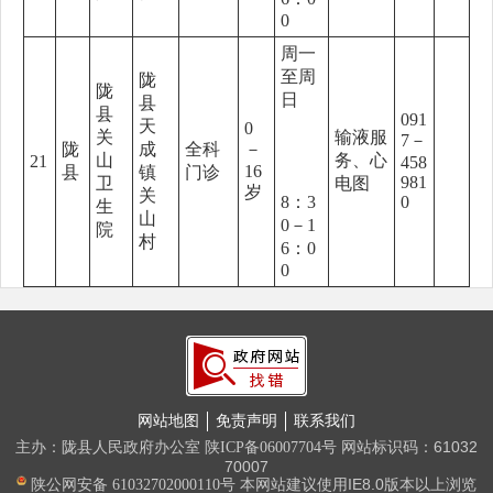
0
周一
至周
陇
陇
日
县
县
091
天
0
关
输液服
7－
陇
成
全科
－
山
务、心
21
458
16
县
镇
门诊
981
卫
电图
岁
关
8：3
0
生
山
0－1
院
村
6：0
0
网站地图
免责声明
联系我们
主办：陇县人民政府办公室
网站标识码：61032
陕ICP备06007704号
70007
本网站建议使用IE8.0版本以上浏览
陕公网安备 61032702000110号