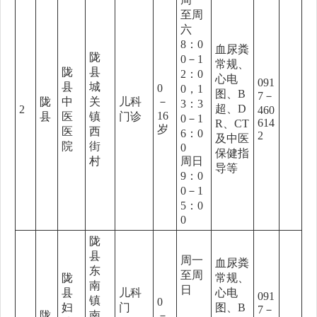
至周
六
8：0
血尿粪
陇
0－1
常规、
陇
县
2：0
心电
091
县
城
0
0，1
图、B
7－
陇
中
关
儿科
－
3：3
超、D
2
460
16
县
医
镇
门诊
0－1
614
R、CT
岁
医
西
6：0
2
及中医
院
街
0
保健指
村
周日
导等
9：0
0－1
5：0
0
陇
县
周一
血尿粪
东
至周
陇
常规、
南
日
县
儿科
心电
091
镇
0
妇
门
图、B
7－
陇
南
－