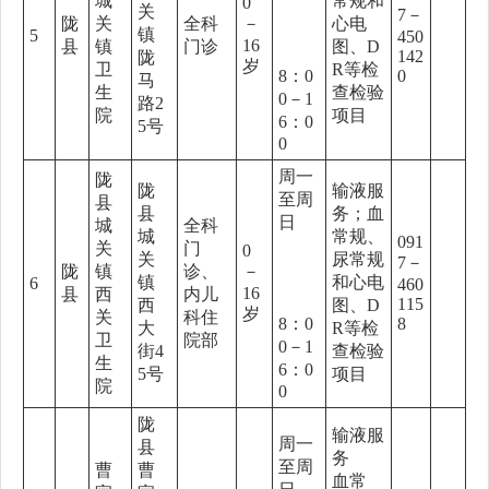
城
常规和
0
关
7－
陇
关
全科
－
心电
镇
5
450
16
县
镇
门诊
图、D
142
陇
岁
卫
R等检
8：0
0
马
生
查检验
0－1
路2
院
项目
6：0
5号
0
周一
陇
陇
输液服
至周
县
县
务；血
日
城
全科
城
常规、
091
关
门
0
关
尿常规
7－
陇
镇
诊、
－
镇
和心电
6
460
16
县
西
内儿
115
西
图、D
岁
关
科住
8：0
8
大
R等检
卫
院部
0－1
街4
查检验
生
6：0
5号
项目
院
0
陇
输液服
周一
县
务
至周
曹
曹
血常