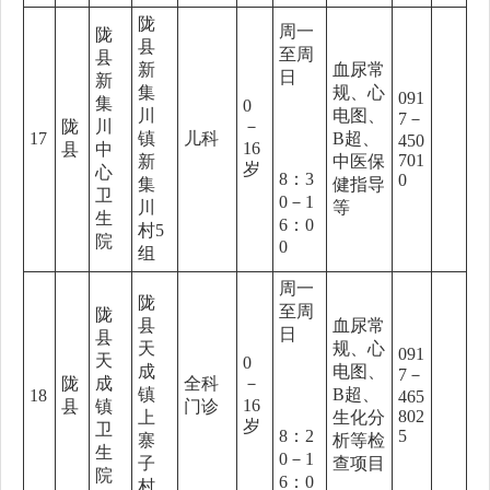
陇
周一
陇
县
至周
县
新
血尿常
日
新
集
规、心
091
集
0
川
电图、
7－
陇
川
－
17
镇
儿科
B超、
450
16
县
中
701
新
中医保
岁
心
8：3
0
集
健指导
卫
0－1
川
等
生
6：0
村5
院
0
组
周一
陇
至周
陇
县
血尿常
日
县
天
规、心
091
天
0
成
电图、
7－
陇
成
全科
－
镇
B超、
18
465
16
县
镇
门诊
802
上
生化分
岁
卫
8：2
5
寨
析等检
生
0－1
子
查项目
院
6：0
村