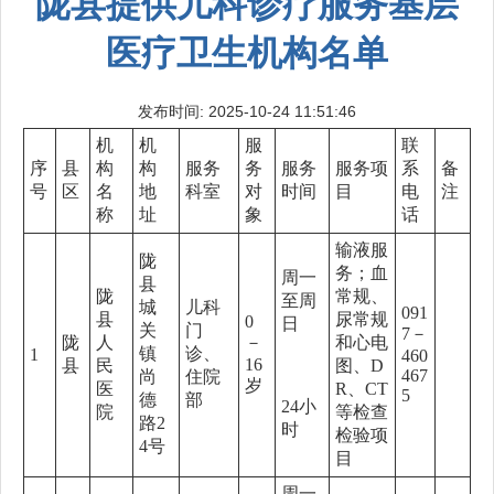
陇县提供儿科诊疗服务基层
医疗卫生机构名单
发布时间: 2025-10-24 11:51:46
机
机
服
联
序
县
构
构
服务
务
服务
服务项
系
备
号
区
名
地
科室
对
时间
目
电
注
称
址
象
话
输液服
陇
务；血
周一
县
陇
常规、
至周
城
儿科
091
县
尿常规
0
日
关
门
7－
陇
人
－
和心电
镇
诊、
1
460
16
县
民
图、D
467
尚
住院
岁
医
R、CT
5
德
部
24小
院
等检查
路2
时
检验项
4号
目
周一