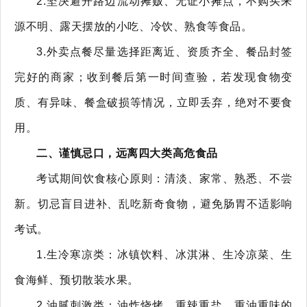
2.坚决避开路边流动摊贩、无证小摊点，不购买来
源不明、露天摆放的小吃、冷饮、熟食等食品。
3.外卖点餐尽量选择距离近、资质齐全、餐品封签
完好的商家；收到餐后第一时间查验，若发现食物变
质、有异味、餐盒破损等情况，立即丢弃，绝对不要食
用。
二、谨慎忌口，远离四大类高危食品
考试期间饮食核心原则：清淡、家常、熟悉、不尝
新。切忌盲目进补、乱吃新奇食物，避免肠胃不适影响
考试。
1.生冷寒凉类：冰镇饮料、冰淇淋、生冷凉菜、生
食海鲜、预切散装水果。
2.油腻刺激类：油炸烧烤、重辣重盐、重油重味的