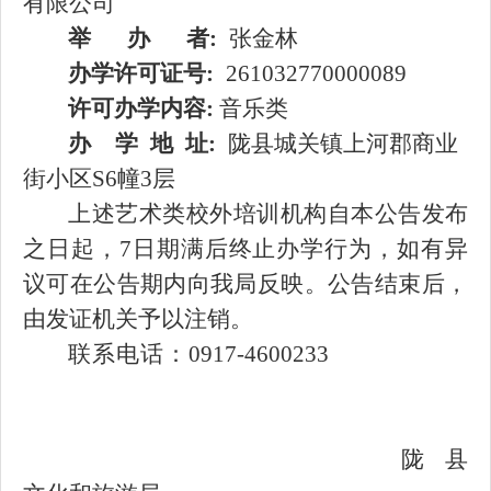
有限公司
举
办
者
:
张金林
办学许可证号
:
261032770000089
许可办学内容
:
音乐类
办
学
地
址
:
陇县城关镇上河郡商业
街小区
S6幢3层
上述
艺术类
校外培训机构自本公告发布
之日起，
7
日期满后终
止办学行为，
如有异
议可在公告期内向我局反映。公告结束后，
由发证机关予以
注销
。
联系电话：
0917-4600233
陇县