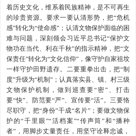
着历史文化，维系着民族精神，是不可再生
的珍贵资源。
要求一要
认清形势
，
把
“危机
感”转化为“使命感”
；认清文物保护面临的困
难与问题，
深刻领会习近平总书记
“保护文
物功在当代、利在千秋”的指示精神，把“文
保责任”转化为“文化信仰”，像守护自家祖坟
一样守护田野遗存。
二要
重拳出击，
把
“制
度”升级为“机制”
；
认真落实县、镇、村三级
文物保护机制，
做到巡查要
“密”、打击
要“快”、防范要“严”、宣传要“活”。
三要
恪
尽职守
，
把
“身份”干成“名片”
；要做文物保
护的
“千里眼”“活档案”“传声筒”和“播种
者”，
用脚步丈量责任，用坚守诠释忠诚，