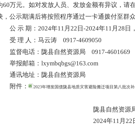
为60万元。
如对
发放人员、发放金额
有异议，请
映，公示期满后将按照程序通过一卡通拨付至群
公
示
期：
2024
年
11
月
22
日
-
2024
年
11
月
28
日
受
理
人：马云涛
0917-
4609050
监督电话：
陇县自然资源局
0917-
4601669
举报邮箱：
lxymbqbgs
@163.com
通讯地址：
陇县自然资源局
附件：
2023年增发国债陇县地质灾害避险搬迁项目第八批次补助
陇县自然资源
2024
年
11
月
22