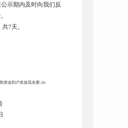
在公示期内及时向我
们反
众。
，共
7
天。
资金到户发放花名册.xls
局
日