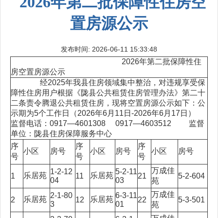
2026年第二批保障性住房空
置房源公示
发布时间: 2026-06-11 15:33:48
2026年第二批保障性住
房空置房源公示
经2025年我县住房领域集中整治，对违规享受保
障性住房用户根据《陇县公共租赁住房管理办法》第二十
二条责令腾退公共租赁住房，现将空置房源公示如下：公
示期为5个工作日（2026年6月11日-2026年6月17日）
监督电话：0917—4601308 0917—4603512 监督
单位：陇县住房保障服务中心
序
序
序
小区
房号
小区
房号
小区
房号
号
号
号
万成佳
1-2-12
5-2-11
乐居苑
乐居苑
1
11
21
5-2-604
04
03
苑
万成佳
2-1-80
6-3-11
乐居苑
乐居苑
2
12
22
5-3-501
3
01
苑