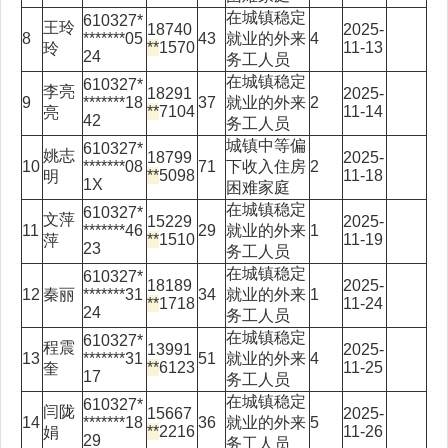
在城镇稳定
610327*
王玲
18740
2025-
8
*******05
43
就业的外来
4
**
1570
11-13
玲
24
务工人员
在城镇稳定
610327*
李亮
18291
2025-
9
*******18
37
就业的外来
2
**
7104
11-14
亮
42
务工人员
城镇中等偏
610327*
姚志
18799
2025-
10
*******08
71
下收入住房
2
**
5098
11-18
明
1X
困难家庭
在城镇稳定
610327*
文萍
15229
2025-
11
*******46
29
就业的外来
1
**
1510
11-19
萍
23
务工人员
在城镇稳定
610327*
18189
2025-
12
秦丽
*******31
34
就业的外来
1
**
1718
11-24
24
务工人员
在城镇稳定
610327*
程震
13991
2025-
13
*******31
51
就业的外来
4
**
6123
11-25
奎
17
务工人员
在城镇稳定
610327*
闫陇
15667
2025-
14
*******18
36
就业的外来
5
**
2216
11-26
娟
29
务工人员