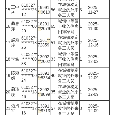
在城镇稳定
610327*
王中
19991
2025-
15
*******26
56
就业的外来
3
**
0610
11-27
科
12
务工人员
城镇中等偏
610327*
蔺惠
18291
2025-
16
*******00
65
下收入住房
1
**
2079
11-30
萍
20
困难家庭
在城镇稳定
610327*
赵秀
1361
**
2025-
17
*******18
51
就业的外来
2
72859
12-16
玲
26
务工人员
城镇中等偏
610327*
13092
2025-
18
李鑫
*******00
33
下收入住房
1
**
2002
12-02
38
困难家庭
在城镇稳定
610327*
陈秀
13891
2025-
19
*******00
40
就业的外来
5
**
8334
12-09
娟
24
务工人员
在城镇稳定
610327*
蔺瑛
13992
2025-
20
*******18
35
就业的外来
1
**
8899
12-09
瑛
46
务工人员
在城镇稳定
610327*
边浩
13891
2025-
21
*******12
57
就业的外来
3
**
8713
12-09
军
16
务工人员