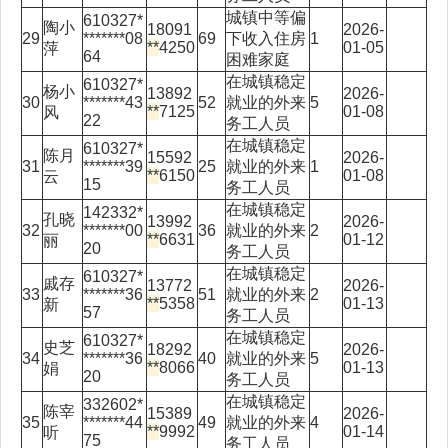
城镇中等偏
610327*
陶小
18091
2026-
29
*******08
69
下收入住房
1
**
4250
01-05
萍
64
困难家庭
在城镇稳定
610327*
杨小
13892
2026-
30
*******43
52
就业的外来
5
**
7125
01-08
风
22
务工人员
在城镇稳定
610327*
陈月
15592
2026-
31
*******39
25
就业的外来
1
**
6150
01-08
云
15
务工人员
在城镇稳定
142332*
孔晓
13992
2026-
32
*******00
36
就业的外来
2
**
6631
01-12
丽
20
务工人员
在城镇稳定
610327*
戚存
13772
2026-
33
*******36
51
就业的外来
2
**
5358
01-13
新
57
务工人员
在城镇稳定
610327*
史芝
18292
2026-
34
*******36
40
就业的外来
5
**
8066
01-13
娟
20
务工人员
在城镇稳定
332602*
陈宰
15389
2026-
35
*******44
49
就业的外来
4
**
9992
01-14
听
75
务工人员