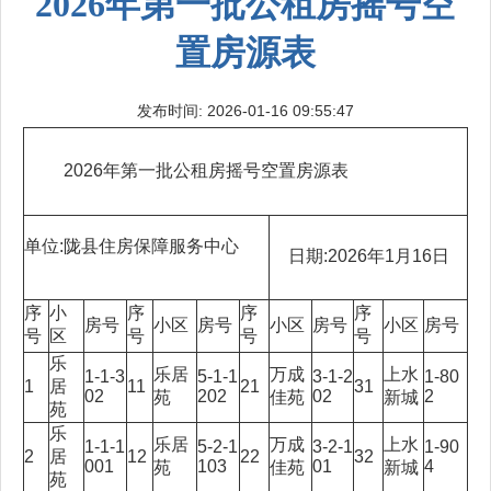
2026年第一批公租房摇号空
置房源表
发布时间: 2026-01-16 09:55:47
2026年第一批公租房摇号空置房源表
单位:陇县住房保障服务中心
日期:2026年1月16日
序
小
序
序
序
房号
小区
房号
小区
房号
小区
房号
号
区
号
号
号
乐
乐居
万成
上水
1-1-3
5-1-1
3-1-2
1-80
1
居
11
21
31
02
202
02
2
苑
佳苑
新城
苑
乐
乐居
万成
上水
1-1-1
5-2-1
3-2-1
1-90
2
居
12
22
32
001
103
01
4
苑
佳苑
新城
苑