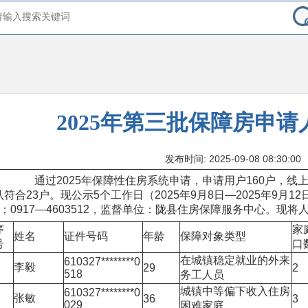
2025年第三批保障房申
发布时间: 2025-09-08 08:30:00
通过2025年保障性住房系统申请，申请用户160户，线上
认符合23户。现公示5个工作日（2025年9月8日—2025年9月12日
8；0917—4603512，监督单位：陇县住房保障服务中心。现
序
家
姓名
证件号码
年龄
保障对象类型
号
口
在城镇稳定就业的外来
610327********0
李毅
29
2
518
务工人员
城镇中等偏下收入住房
610327********0
张敏
36
3
029
困难家庭