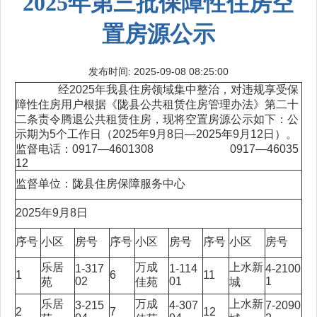
2025年第三批保障性住房空
置房源公示
发布时间: 2025-09-08 08:25:00
经2025年我县住房领域集中整治，对违规享受保
障性住房用户根据《陇县公共租赁住房管理办法》第二十
二条责令腾退公共租赁住房，现将空置房源公示如下：公
示期为5个工作日（2025年9月8日—2025年9月12日）。
监督电话：0917—4601308 0917—46035
12
监督单位：陇县住房保障服务中心
2025年9月8日
序号
小区
房号
序号
小区
房号
序号
小区
房号
乐居
万成
上水新
1-317
1-114
4-2100
1
6
11
02
01
1
苑
佳苑
城
乐居
万成
上水新
3-215
4-307
7-2090
2
7
12