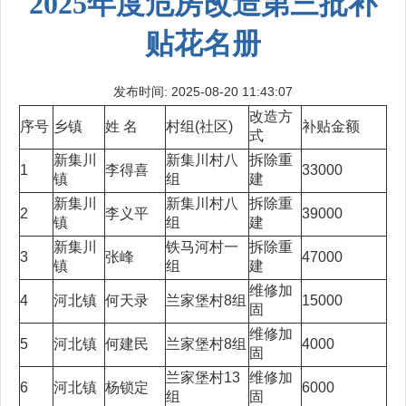
2025年度危房改造第三批补
贴花名册
发布时间: 2025-08-20 11:43:07
改造方
序号
乡镇
姓 名
村组(社区)
补贴金额
式
新集川
新集川村八
拆除重
1
李得喜
33000
镇
组
建
新集川
新集川村八
拆除重
2
李义平
39000
镇
组
建
新集川
铁马河村一
拆除重
3
张峰
47000
镇
组
建
维修加
4
河北镇
何天录
兰家堡村8组
15000
固
维修加
5
河北镇
何建民
兰家堡村8组
4000
固
兰家堡村13
维修加
6
河北镇
杨锁定
6000
组
固