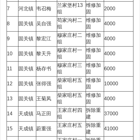
兰家堡村13
维修加
7
河北镇
韦召梅
2000
组
固
苟家沟村二
维修加
8
固关镇
吴自强
4000
组
固
穆家庄村二
维修加
9
固关镇
黎宏江
4000
组
固
穆家庄村一
维修加
10
固关镇
黎天升
4000
组
固
穆家庄村三
维修加
11
固关镇
杨存书
6000
组
固
柴家咀村五
维修加
12
固关镇
张得强
10000
组
固
柴家咀村五
维修加
13
固关镇
王菊凤
4000
组
固
王家庄村四
拆除重
14
天成镇
马正田
37000
组
建
王家庄村五
拆除重
15
天成镇
蔚重强
41000
组
建