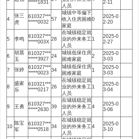
*****1831
2-11
人员
城镇中等偏下
张三
610327***
2025-0
4
57
收入住房困难
0
*****0032
2-20
虎
家庭
在城镇稳定就
610327***
2025-0
5
李鸣
28
业的外来务工
1
*****003X
2-27
人员
胡晨
城镇低保住房
610327***
2025-0
6
24
2
*****3927
3-03
玉
困难家庭
城镇低保住房
610327***
2025-0
张婷
7
34
1
*****0023
3-03
困难家庭
在城镇稳定就
盛家
610321***
2025-0
8
26
业的外来务工
1
*****0217
3-04
乐
人员
在城镇稳定就
610327***
2025-0
9
王勇
39
业的外来务工
4
*****2630
3-06
人员
在城镇稳定就
陈宝
610327***
2025-0
10
34
业的外来务工
4
*****0518
3-10
军
人员