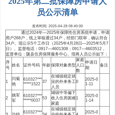
2025年第二批保障房申请人
员公示清单
发布时间: 2025-04-28 08:40:00
通过2024年—2025年保障性住房系统申请，申请
用户268户，线上审核通过34户，经部门联审，确认符合
34户。现公示5个工作日（2025年4月28日—2025年5月7
日）。监督电话：0917—4601308；0917—4603512，
监督单位：陇县住房保障服务中心。现将人员公示如下：
家庭
序
申请日
姓名
证件号码
年龄
保障对象类型
人口
备注
号
期
数
在城镇稳定就
闫菊
610327***
2025-0
1
37
业的外来务工
0
*****1522
1-11
艳
人员
城镇中等偏下
姚军
610327***
2025-0
2
53
收入住房困难
1
*****0037
1-14
军
家庭
在城镇稳定就
610327***
2025-0
3
边锐
34
业的外来务工
4