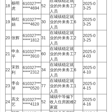
在城镇稳定就
杨明
610327***
2025-0
18
52
业的外来务工
7
*****4694
3-25
虎
人员
在城镇稳定就
杨红
610327***
2025-0
19
30
业的外来务工
6
*****4620
3-25
娟
人员
在城镇稳定就
610327***
2025-0
20
张辉
31
业的外来务工
2
*****1812
3-25
人员
在城镇稳定就
申永
610327***
2025-0
21
60
业的外来务工
7
*****3910
4-03
平
人员
在城镇稳定就
宋胜
610327***
2025-0
22
34
业的外来务工
6
*****2312
4-10
利
人员
在城镇稳定就
李会
610327***
2025-0
23
77
业的外来务工
1
*****0520
4-15
琴
人员
城镇中等偏下
高文
610327***
2025-0
24
52
收入住房困难
2
*****4119
4-16
艺
家庭