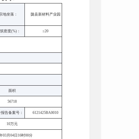
宗地坐落：
陇县新材料产业园
筑密度(%)：
≤20
面积
56718
价报告备案号：
6121425BA0010
10万元
6年03月04日16时00分