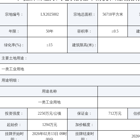
宗地编号：
LX2025002
宗地总面积：
56718平方米
年限：
50年
容积率：
≤0.5
建
绿化率(%)：
≤15
建筑限高(米)：
主要土地用途：
一类工业用地
用途明细：
用途名称
一类工业用地
投资强度：
2250万元/公顷
保证金：
712万元
估
起始价：
1294万元
加价幅度：
挂牌开始时
2026年02月13日 09时
挂牌结束时
202
间：
00分
间：