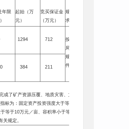
让年限
起始（万
竞买保证金
规划建设要
）
元）
（万元）
求
0
1294
712
按自然资源
局出具相关
规划设计条
件要求建设
0
384
211
委会已完成了矿产资源压覆、地质灾害、文物考古
指标为：固定资产投资强度大于等于150万
于等于10万元／亩、容积率小于等于0.5，用
有关规定。