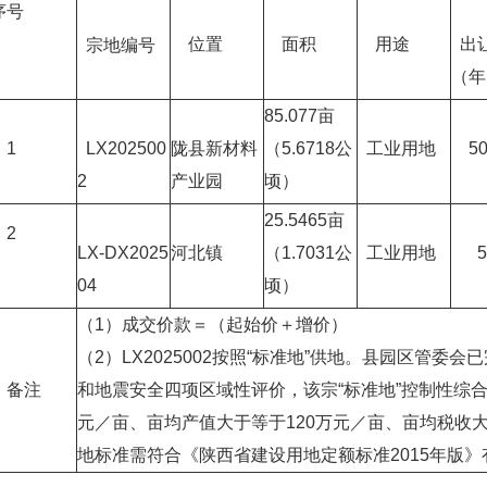
序号
位置
面积
用途
出
宗地编号
（年
85.077亩
1
LX202500
陇县新材料
（5.6718公
工业用地
5
2
产业园
顷）
25.5465亩
2
LX-DX2025
河北镇
（1.7031公
工业用地
5
04
顷）
（1）成交价款＝（起始价＋增价）
（2）LX2025002按照“标准地”供地。县园区管
备注
和地震安全四项区域性评价，该宗“标准地”控制性综合
元／亩、亩均产值大于等于120万元／亩、亩均税收大
地标准需符合《陕西省建设用地定额标准2015年版》