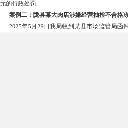
0元
的行政处罚
。
案例二：陇县某大肉店涉嫌经营抽检不合格
2025年5月29日我局收到某县市场监管局
肉经畜禽产品风险监测检出氯霉素判定为不合格
局进行了立案调查
。
经查，当事人的行为违反《
全监督管理办法》第十五条第一款
“禁止销售者
十四条规定情形的食用农产品。”和《中华人民
四条“禁止生产经营下列食品、食品添加剂、食品相
品原料生产的食品或者添加食品添加剂以外的化
健康物质的食品，或者用回收食品作为原料生产的
定进行检疫或者检疫不合格的肉类，或者未经检