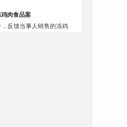
冻鸡肉食品案
函件，反馈当事人销售的冻鸡
产品，附《检验报告》。我
食用农产品市场销售质量安
采购、销售食品安全法第三
共和国食品安全法》第三十
关产品:第(一)项‘用非食
学物质和其他可能危害人体
食品’、第(八)项‘未按规
验或者检验不合格的肉类制