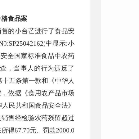
合格食品案
市销售的小台芒进行了食品安
SP25042162)中显示:小
《食品安全国家标准食品中农药
经查，
当事人
的
行为违反了
第十五条第一款和《中华人
规定，依据《食用农产品市场
华人民共和国食品安全法》
人销售经检验农药残留超过
法所得
67.70
元
、
罚款
2
000.0